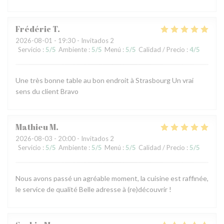
Frédéric
T
2026-08-01
- 19:30 - Invitados 2
Servicio
:
5
/5
Ambiente
:
5
/5
Menú
:
5
/5
Calidad / Precio
:
4
/5
Une très bonne table au bon endroit à Strasbourg Un vrai
sens du client Bravo
Mathieu
M
2026-08-03
- 20:00 - Invitados 2
Servicio
:
5
/5
Ambiente
:
5
/5
Menú
:
5
/5
Calidad / Precio
:
5
/5
Nous avons passé un agréable moment, la cuisine est raffinée,
le service de qualité Belle adresse à (re)découvrir !