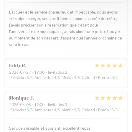
L’accueil et le service chaleureux et impeccable, nous avons
très bien manger, seul petit bémol comme l’année dernière,
j’avais préciser sur la réservation que c’était pour
l’anniversaire de mon copain, j’aurais aimer une petite bougie
au moment de son dessert. J’espère que l’année prochaine ce
sera le cas.
Eddy
R
2026-07-27
- 19:30 - Invitados 2
Servicio
:
5
/5
Ambiente
:
4
/5
Menú
:
4
/5
Calidad / Precio
:
4
/5
Monique
J
2026-08-05
- 12:00 - Invitados 3
Servicio
:
5
/5
Ambiente
:
4
/5
Menú
:
5
/5
Calidad / Precio
:
5
/5
Service agréable et souriant, excellent repas