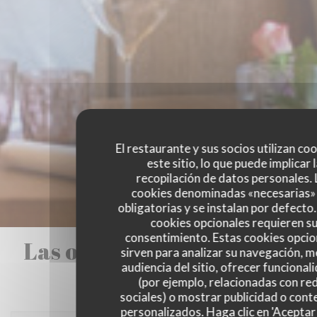
El restaurante y sus socios utilizan co
este sitio, lo que puede implicar 
recopilación de datos personales. 
cookies denominadas «necesarias»
obligatorias y se instalan por defecto
cookies opcionales requieren s
consentimiento. Estas cookies opcio
Las opiniones de nuestros
sirven para analizar su navegación, me
audiencia del sitio, ofrecer funcional
clientes
(por ejemplo, relacionadas con re
sociales) o mostrar publicidad o cont
personalizados. Haga clic en 'Aceptar 