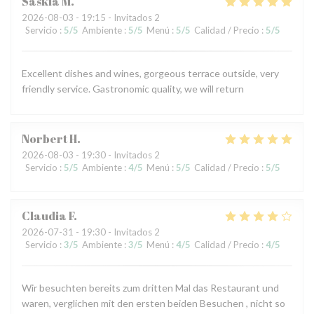
Saskia
M
2026-08-03
- 19:15 - Invitados 2
Servicio
:
5
/5
Ambiente
:
5
/5
Menú
:
5
/5
Calidad / Precio
:
5
/5
Excellent dishes and wines, gorgeous terrace outside, very
friendly service. Gastronomic quality, we will return
Norbert
H
2026-08-03
- 19:30 - Invitados 2
Servicio
:
5
/5
Ambiente
:
4
/5
Menú
:
5
/5
Calidad / Precio
:
5
/5
Claudia
F
2026-07-31
- 19:30 - Invitados 2
Servicio
:
3
/5
Ambiente
:
3
/5
Menú
:
4
/5
Calidad / Precio
:
4
/5
Wir besuchten bereits zum dritten Mal das Restaurant und
waren, verglichen mit den ersten beiden Besuchen , nicht so