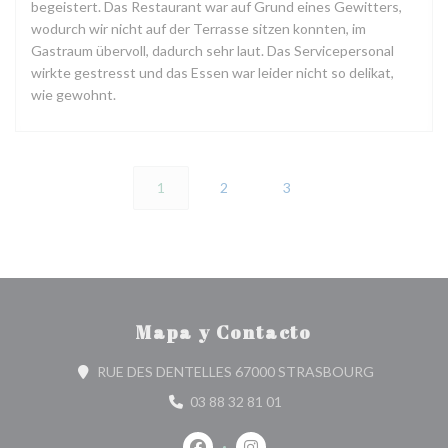
begeistert. Das Restaurant war auf Grund eines Gewitters,
wodurch wir nicht auf der Terrasse sitzen konnten, im
Gastraum übervoll, dadurch sehr laut. Das Servicepersonal
wirkte gestresst und das Essen war leider nicht so delikat,
wie gewohnt.
1
2
3
Mapa y Contacto
((abre en u
RUE DES DENTELLES 67000 STRASBOURG
03 88 32 81 01