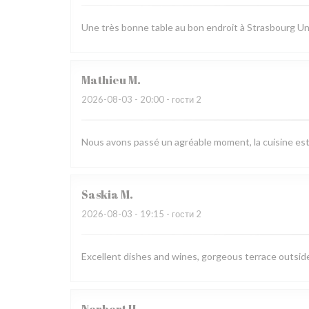
Une très bonne table au bon endroit à Strasbourg Un 
Mathieu
M
2026-08-03
- 20:00 - гости 2
Nous avons passé un agréable moment, la cuisine est ra
Saskia
M
2026-08-03
- 19:15 - гости 2
Excellent dishes and wines, gorgeous terrace outside,