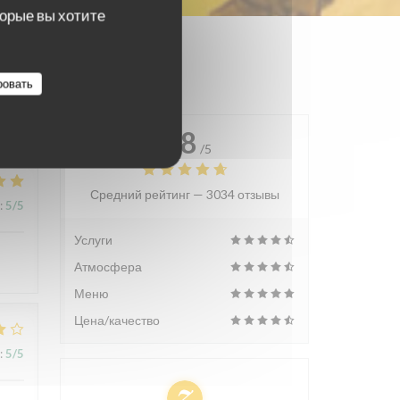
торые вы хотите
ровать
4.8
/5
Средний рейтинг —
3034 отзывы
:
5
/5
Услуги
Атмосфера
Меню
Цена/качество
:
5
/5