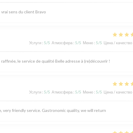
vrai sens du client Bravo
Услуги
:
5
/5
Атмосфера
:
5
/5
Меню
:
5
/5
Цена / качество
ffinée, le service de qualité Belle adresse à (re)découvrir !
Услуги
:
5
/5
Атмосфера
:
5
/5
Меню
:
5
/5
Цена / качество
 very friendly service. Gastronomic quality, we will return