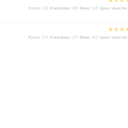
Услуги
:
5
/5
Атмосфера
:
4
/5
Меню
:
5
/5
Цена / качество
Услуги
:
3
/5
Атмосфера
:
3
/5
Меню
:
4
/5
Цена / качество
t und waren, verglichen mit den ersten beiden Besuchen , nicht so
tters, wodurch wir nicht auf der Terrasse sitzen konnten, im Gastraum
te gestresst und das Essen war leider nicht so delikat, wie gewohnt.
Услуги
:
4
/5
Атмосфера
:
4
/5
Меню
:
4
/5
Цена / качество
1
2
3