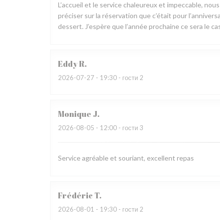
L’accueil et le service chaleureux et impeccable, nou
préciser sur la réservation que c’était pour l’annive
dessert. J’espère que l’année prochaine ce sera le cas
Eddy
R
2026-07-27
- 19:30 - гости 2
Monique
J
2026-08-05
- 12:00 - гости 3
Service agréable et souriant, excellent repas
Frédéric
T
2026-08-01
- 19:30 - гости 2