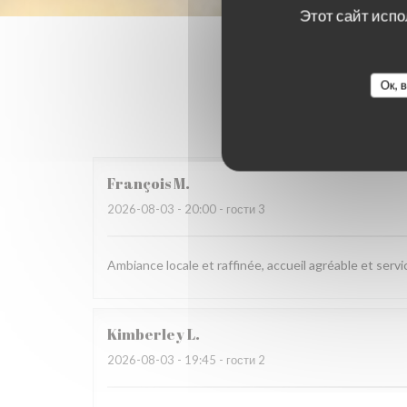
Этот сайт испо
Ок, 
Оценки 
François
M
2026-08-03
- 20:00 - гости 3
Ambiance locale et raffinée, accueil agréable et servi
Kimberley
L
2026-08-03
- 19:45 - гости 2