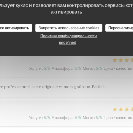
льзует кукис и позволяет вам контролировать сервисы ко
активировать
все активировать
Запретить использование cookies
Персонализи
наших посетителей
Политика конфиденциальности
undefined
Услуги
:
5
/5
Атмосфера
:
5
/5
Меню
:
5
/5
Цена / качество
ce professionnel, carte originale et mets goûteux. Parfait.
Услуги
:
5
/5
Атмосфера
:
5
/5
Меню
:
5
/5
Цена / качество