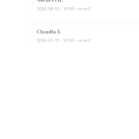
Norbert
H
2026-08-03
- 19:30 - гости 2
Claudia
F
2026-07-31
- 19:30 - гости 2
Wir besuchten bereits zum dritten Mal das Restauran
begeistert. Das Restaurant war auf Grund eines Gewi
übervoll, dadurch sehr laut. Das Servicepersonal wirk
Patrice
R
2026-07-31
- 19:30 - гости 4