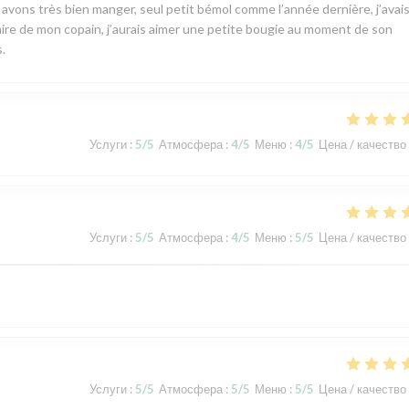
s avons très bien manger, seul petit bémol comme l’année dernière, j’avai
rsaire de mon copain, j’aurais aimer une petite bougie au moment de son
.
Услуги
:
5
/5
Атмосфера
:
4
/5
Меню
:
4
/5
Цена / качество
Услуги
:
5
/5
Атмосфера
:
4
/5
Меню
:
5
/5
Цена / качество
Услуги
:
5
/5
Атмосфера
:
5
/5
Меню
:
5
/5
Цена / качество