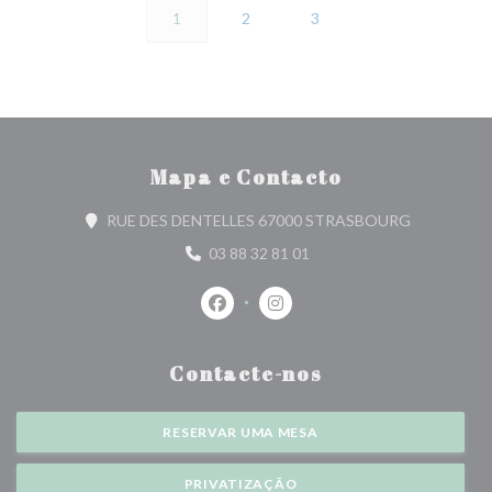
1
2
3
Mapa e Contacto
((abre numa 
RUE DES DENTELLES 67000 STRASBOURG
03 88 32 81 01
Facebook ((abre numa nova janela))
Instagram ((abre numa nova j
Contacte-nos
RESERVAR UMA MESA
PRIVATIZAÇÃO