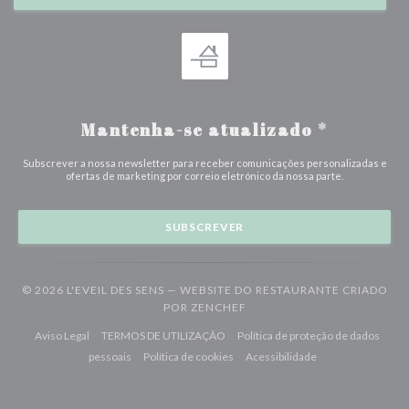
Mantenha-se atualizado
*
Subscrever a nossa newsletter para receber comunicações personalizadas e
ofertas de marketing por correio eletrónico da nossa parte.
SUBSCREVER
© 2026 L'EVEIL DES SENS — WEBSITE DO RESTAURANTE CRIADO
((ABRE NUMA NOVA JANELA
POR
ZENCHEF
((abre numa nova janela))
((abre numa nova janela))
Aviso Legal
TERMOS DE UTILIZAÇÃO
Política de proteção de dados
((abre numa nova janela))
((abre numa nova janela))
((abre numa nova j
pessoais
Política de cookies
Acessibilidade