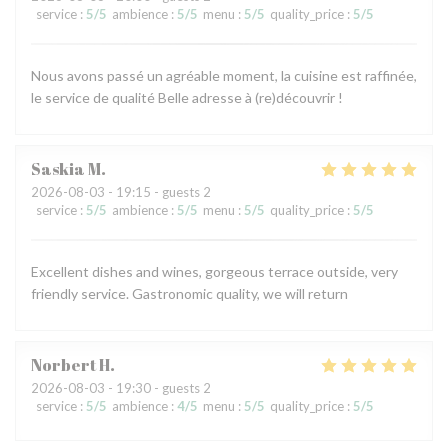
service
:
5
/5
ambience
:
5
/5
menu
:
5
/5
quality_price
:
5
/5
Nous avons passé un agréable moment, la cuisine est raffinée,
le service de qualité Belle adresse à (re)découvrir !
Saskia
M
2026-08-03
- 19:15 - guests 2
service
:
5
/5
ambience
:
5
/5
menu
:
5
/5
quality_price
:
5
/5
Excellent dishes and wines, gorgeous terrace outside, very
friendly service. Gastronomic quality, we will return
Norbert
H
2026-08-03
- 19:30 - guests 2
service
:
5
/5
ambience
:
4
/5
menu
:
5
/5
quality_price
:
5
/5