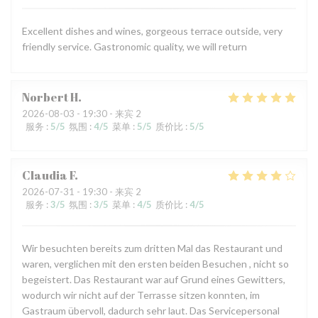
Excellent dishes and wines, gorgeous terrace outside, very
friendly service. Gastronomic quality, we will return
Norbert
H
2026-08-03
- 19:30 - 来宾 2
服务
:
5
/5
氛围
:
4
/5
菜单
:
5
/5
质价比
:
5
/5
Claudia
F
2026-07-31
- 19:30 - 来宾 2
服务
:
3
/5
氛围
:
3
/5
菜单
:
4
/5
质价比
:
4
/5
Wir besuchten bereits zum dritten Mal das Restaurant und
waren, verglichen mit den ersten beiden Besuchen , nicht so
begeistert. Das Restaurant war auf Grund eines Gewitters,
wodurch wir nicht auf der Terrasse sitzen konnten, im
Gastraum übervoll, dadurch sehr laut. Das Servicepersonal