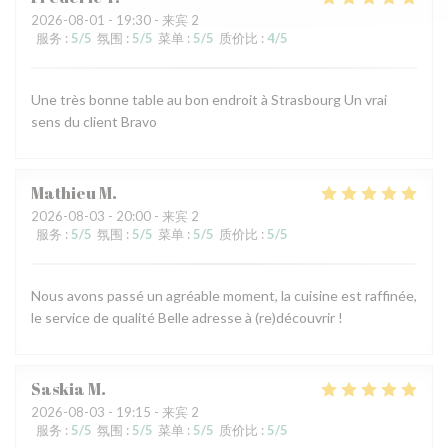
2026-08-01
- 19:30 - 来宾 2
服务
:
5
/5
氛围
:
5
/5
菜单
:
5
/5
质价比
:
4
/5
Une très bonne table au bon endroit à Strasbourg Un vrai
sens du client Bravo
Mathieu
M
2026-08-03
- 20:00 - 来宾 2
服务
:
5
/5
氛围
:
5
/5
菜单
:
5
/5
质价比
:
5
/5
Nous avons passé un agréable moment, la cuisine est raffinée,
le service de qualité Belle adresse à (re)découvrir !
Saskia
M
2026-08-03
- 19:15 - 来宾 2
服务
:
5
/5
氛围
:
5
/5
菜单
:
5
/5
质价比
:
5
/5