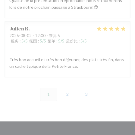
Qualité de la présentation irréprochable, nous retournerons
lors de notre prochain passage à Strasbourg!😋
Julien
R
2026-08-02
- 12:00 - 来宾 5
服务
:
5
/5
氛围
:
5
/5
菜单
:
5
/5
质价比
:
5
/5
Très bon accueil et très bon déjeuner, des plats très fin, dans
un cadre typique de la Petite France.
1
2
3