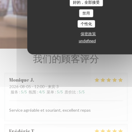
好的，全部接受
禁用
个性化
保密政策
undefined
我们的顾客评分
Monique
J
2026-08-05
- 12:00 - 来宾 3
服务
:
5
/5
氛围
:
4
/5
菜单
:
5
/5
质价比
:
5
/5
Service agréable et souriant, excellent repas
Frédéric
T