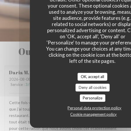
your consent. These optional cookies 
used to analyze your browsing, meas
site audience, provide features (e.g.
related to social networks) or displ
personalized advertising or content. C
on 'OK, accept all', 'Deny all' or
'Personalize' to manage your preferen
Our customer ratings
You can change your choices at any tim
clicking on the cookie icon at the bot
left of the site pages.
Daria
M
OK, accept all
2026-08-08
- 19:00 - Guests 2
Service
:
3
/5
Ambiance
:
4
/5
Food
:
5
/5
Value
:
3
/5
Deny all cookies
Personalize
Cette fois-ci, je dois avouer que je suis un peu déçue, alors
Personal data protection policy
que j’ai toujours beaucoup aimé et recommandé ce
Cookie management policy
restaurant. Concernant la cuisine, absolument rien à redire :
tout était très bon, comme toujours. C’est d’ailleurs aussi
pour cette raison que nous avions choisi cet établissement