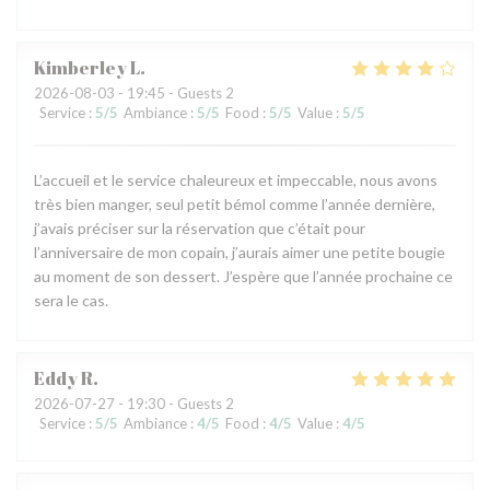
Kimberley
L
2026-08-03
- 19:45 - Guests 2
Service
:
5
/5
Ambiance
:
5
/5
Food
:
5
/5
Value
:
5
/5
L’accueil et le service chaleureux et impeccable, nous avons
très bien manger, seul petit bémol comme l’année dernière,
j’avais préciser sur la réservation que c’était pour
l’anniversaire de mon copain, j’aurais aimer une petite bougie
au moment de son dessert. J’espère que l’année prochaine ce
sera le cas.
Eddy
R
2026-07-27
- 19:30 - Guests 2
Service
:
5
/5
Ambiance
:
4
/5
Food
:
4
/5
Value
:
4
/5