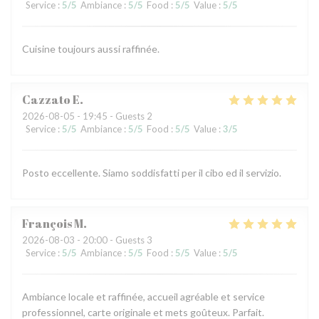
Service
:
5
/5
Ambiance
:
5
/5
Food
:
5
/5
Value
:
5
/5
Cuisine toujours aussi raffinée.
Cazzato
E
2026-08-05
- 19:45 - Guests 2
Service
:
5
/5
Ambiance
:
5
/5
Food
:
5
/5
Value
:
3
/5
Posto eccellente. Siamo soddisfatti per il cibo ed il servizio.
François
M
2026-08-03
- 20:00 - Guests 3
Service
:
5
/5
Ambiance
:
5
/5
Food
:
5
/5
Value
:
5
/5
Ambiance locale et raffinée, accueil agréable et service
professionnel, carte originale et mets goûteux. Parfait.