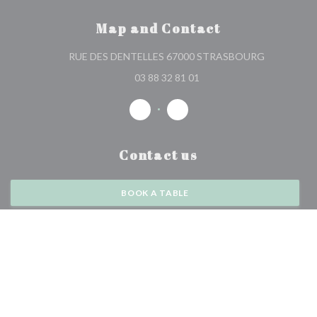
Map and Contact
((opens
RUE DES DENTELLES 67000 STRASBOURG
in
03 88 32 81 01
a
new
window))
Facebook
Instagram
((opens
((opens
in
in
Contact us
a
a
new
new
window))
window))
BOOK A TABLE
PRIVATIZATION