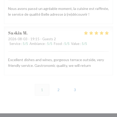
Nous avons passé un agréable moment, la cuisine est raffinée,
le service de qualité Belle adresse à (re)découvrir !
Saskia
M
2026-08-03
- 19:15 - Guests 2
Service
:
5
/5
Ambiance
:
5
/5
Food
:
5
/5
Value
:
5
/5
Excellent dishes and wines, gorgeous terrace outside, very
friendly service. Gastronomic quality, we will return
1
2
3