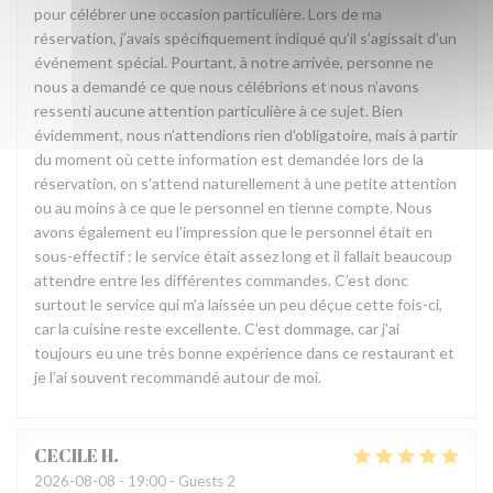
pour célébrer une occasion particulière. Lors de ma
réservation, j’avais spécifiquement indiqué qu’il s’agissait d’un
événement spécial. Pourtant, à notre arrivée, personne ne
nous a demandé ce que nous célébrions et nous n’avons
ressenti aucune attention particulière à ce sujet. Bien
évidemment, nous n’attendions rien d’obligatoire, mais à partir
du moment où cette information est demandée lors de la
réservation, on s’attend naturellement à une petite attention
ou au moins à ce que le personnel en tienne compte. Nous
avons également eu l’impression que le personnel était en
sous-effectif : le service était assez long et il fallait beaucoup
attendre entre les différentes commandes. C’est donc
surtout le service qui m’a laissée un peu déçue cette fois-ci,
car la cuisine reste excellente. C’est dommage, car j’ai
toujours eu une très bonne expérience dans ce restaurant et
je l’ai souvent recommandé autour de moi.
CECILE
H
2026-08-08
- 19:00 - Guests 2