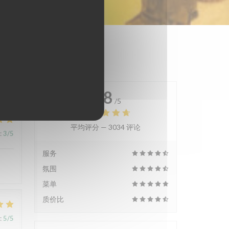
4.8
/5
平均评分 —
3034 评论
:
3
/5
服务
氛围
菜单
质价比
:
5
/5