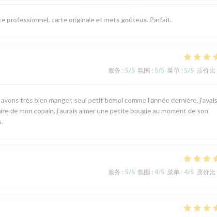
ce professionnel, carte originale et mets goûteux. Parfait.
服务
:
5
/5
氛围
:
5
/5
菜单
:
5
/5
质价比
s avons très bien manger, seul petit bémol comme l’année dernière, j’avai
rsaire de mon copain, j’aurais aimer une petite bougie au moment de son
.
服务
:
5
/5
氛围
:
4
/5
菜单
:
4
/5
质价比