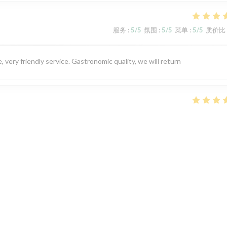
服务
:
5
/5
氛围
:
5
/5
菜单
:
5
/5
质价比
 very friendly service. Gastronomic quality, we will return
服务
:
5
/5
氛围
:
4
/5
菜单
:
5
/5
质价比
服务
:
3
/5
氛围
:
3
/5
菜单
:
4
/5
质价比
t und waren, verglichen mit den ersten beiden Besuchen , nicht so
tters, wodurch wir nicht auf der Terrasse sitzen konnten, im Gastraum
te gestresst und das Essen war leider nicht so delikat, wie gewohnt.