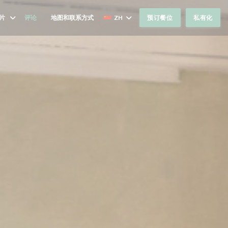
片
评论
地图和联系方式
ZH
预订餐位
私有化
((在新窗口中打开))