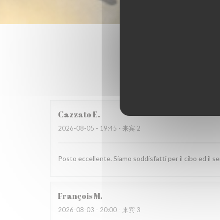
我
Cazzato
E
2026-08-05
- 19:45 - 来宾 2
Posto eccellente. Siamo soddisfatti per il cibo ed il ser
François
M
2026-08-03
- 20:00 - 来宾 3