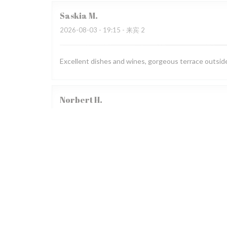
Saskia
M
2026-08-03
- 19:15 - 来宾 2
Excellent dishes and wines, gorgeous terrace outside,
Norbert
H
2026-08-03
- 19:30 - 来宾 2
Claudia
F
2026-07-31
- 19:30 - 来宾 2
Wir besuchten bereits zum dritten Mal das Restauran
begeistert. Das Restaurant war auf Grund eines Gewi
übervoll, dadurch sehr laut. Das Servicepersonal wirk