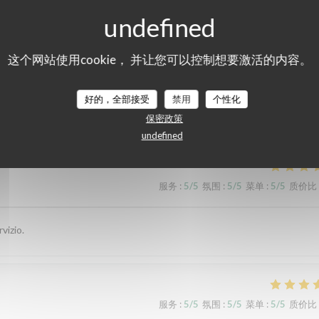
这个网站使用cookie， 并让您可以控制想要激活的内容。
们的顾客评分
好的，全部接受
禁用
个性化
保密政策
undefined
服务
:
5
/5
氛围
:
5
/5
菜单
:
5
/5
质价比
vizio.
服务
:
5
/5
氛围
:
5
/5
菜单
:
5
/5
质价比