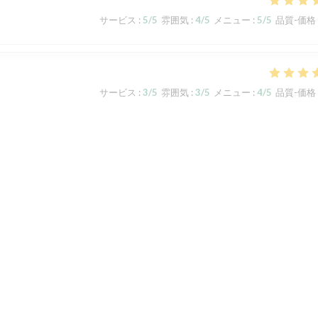
サービス
:
5
/5
雰囲気
:
4
/5
メニュー
:
5
/5
品質-価格
サービス
:
3
/5
雰囲気
:
3
/5
メニュー
:
4
/5
品質-価格
t und waren, verglichen mit den ersten beiden Besuchen , nicht so
tters, wodurch wir nicht auf der Terrasse sitzen konnten, im Gastraum
te gestresst und das Essen war leider nicht so delikat, wie gewohnt.
サービス
:
4
/5
雰囲気
:
4
/5
メニュー
:
4
/5
品質-価格
1
2
3