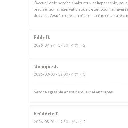
L’accueil et le service chaleureux et impeccable, nou
préciser sur la réservation que c’était pour l’annive
dessert. J’espère que l’année prochaine ce sera le cas
Eddy
R
2026-07-27
- 19:30 - ゲスト 2
Monique
J
2026-08-05
- 12:00 - ゲスト 3
Service agréable et souriant, excellent repas
Frédéric
T
2026-08-01
- 19:30 - ゲスト 2