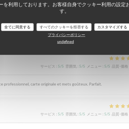
ーを利用しております。お客様自身でクッキー利用の設定
す。
全てに同意する
すべてのクッキーを拒否する
カスタマイズする
顧客の評価
プライバシーポリシー
undefined
サービス
:
5
/5
雰囲気
:
5
/5
メニュー
:
5
/5
品質-価格
ce professionnel, carte originale et mets goûteux. Parfait.
サービス
:
5
/5
雰囲気
:
5
/5
メニュー
:
5
/5
品質-価格