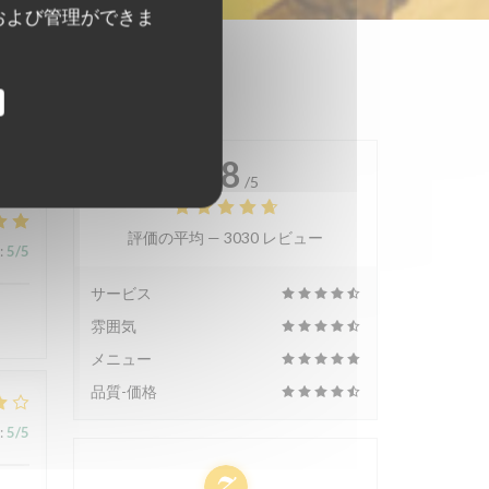
および管理ができま
4.8
/5
評価の平均 —
3030 レビュー
:
5
/5
サービス
雰囲気
メニュー
品質-価格
:
5
/5