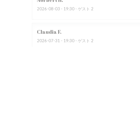
Norbert
H
2026-08-03
- 19:30 - ゲスト 2
Claudia
F
2026-07-31
- 19:30 - ゲスト 2
Wir besuchten bereits zum dritten Mal das Restauran
begeistert. Das Restaurant war auf Grund eines Gewi
übervoll, dadurch sehr laut. Das Servicepersonal wirk
Patrice
R
2026-07-31
- 19:30 - ゲスト 4