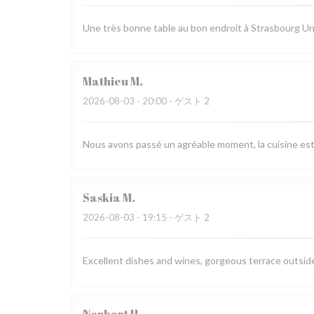
Une très bonne table au bon endroit à Strasbourg Un 
Mathieu
M
2026-08-03
- 20:00 - ゲスト 2
Nous avons passé un agréable moment, la cuisine est ra
Saskia
M
2026-08-03
- 19:15 - ゲスト 2
Excellent dishes and wines, gorgeous terrace outside,