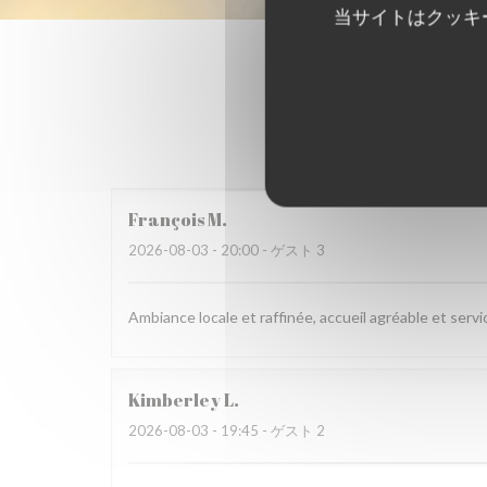
当サイトはクッキ
François
M
2026-08-03
- 20:00 - ゲスト 3
Ambiance locale et raffinée, accueil agréable et servi
Kimberley
L
2026-08-03
- 19:45 - ゲスト 2