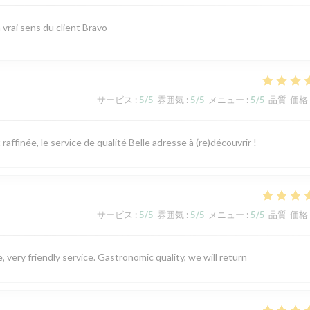
vrai sens du client Bravo
サービス
:
5
/5
雰囲気
:
5
/5
メニュー
:
5
/5
品質-価格
ffinée, le service de qualité Belle adresse à (re)découvrir !
サービス
:
5
/5
雰囲気
:
5
/5
メニュー
:
5
/5
品質-価格
 very friendly service. Gastronomic quality, we will return