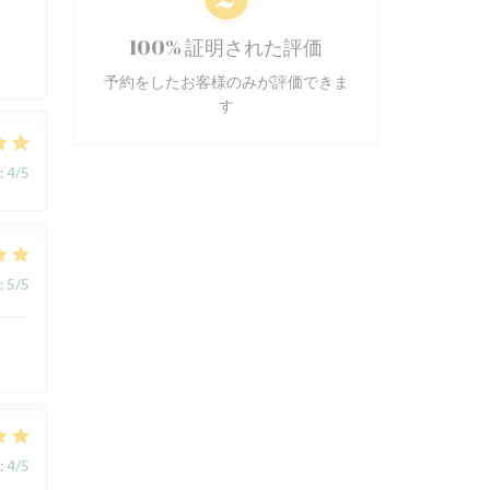
s
100% 証明された評価
予約をしたお客様のみが評価できま
す
:
4
/5
:
5
/5
:
4
/5