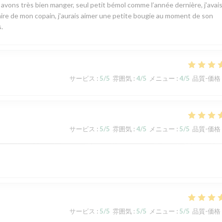
s avons très bien manger, seul petit bémol comme l’année dernière, j’avai
rsaire de mon copain, j’aurais aimer une petite bougie au moment de son
.
サービス
:
5
/5
雰囲気
:
4
/5
メニュー
:
4
/5
品質-価格
サービス
:
5
/5
雰囲気
:
4
/5
メニュー
:
5
/5
品質-価格
サービス
:
5
/5
雰囲気
:
5
/5
メニュー
:
5
/5
品質-価格