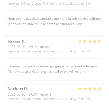
service
:
5
/5
ambience
:
5
/5
menu
:
5
/5
quality_price
:
5
/5
Nous avons passé un agréable moment, la cuisine est raffinée,
le service de qualité Belle adresse à (re)découvrir !
Saskia
M
2026-08-03
- 19:15 - guests 2
service
:
5
/5
ambience
:
5
/5
menu
:
5
/5
quality_price
:
5
/5
Excellent dishes and wines, gorgeous terrace outside, very
friendly service. Gastronomic quality, we will return
Norbert
H
2026-08-03
- 19:30 - guests 2
service
:
5
/5
ambience
:
4
/5
menu
:
5
/5
quality_price
:
5
/5