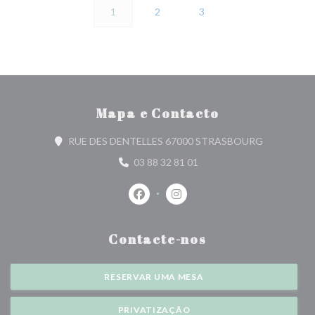
1
2
3
Mapa e Contacto
((abre numa 
RUE DES DENTELLES 67000 STRASBOURG
03 88 32 81 01
Facebook ((abre numa nova janela))
Instagram ((abre numa nova j
Contacte-nos
RESERVAR UMA MESA
PRIVATIZAÇÃO