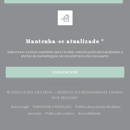
Mantenha-se atualizado
*
Subscrever a nossa newsletter para receber comunicações personalizadas e
ofertas de marketing por correio eletrónico da nossa parte.
SUBSCREVER
© 2026 L'EVEIL DES SENS — WEBSITE DO RESTAURANTE CRIADO
((ABRE NUMA NOVA JANELA
POR
ZENCHEF
((abre numa nova janela))
((abre numa nova janela))
Aviso Legal
TERMOS DE UTILIZAÇÃO
Política de proteção de dados
((abre numa nova janela))
((abre numa nova janela))
((abre numa nova j
pessoais
Política de cookies
Acessibilidade