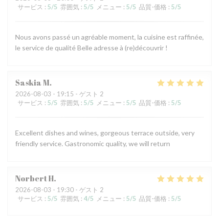
サービス
:
5
/5
雰囲気
:
5
/5
メニュー
:
5
/5
品質-価格
:
5
/5
Nous avons passé un agréable moment, la cuisine est raffinée,
le service de qualité Belle adresse à (re)découvrir !
Saskia
M
2026-08-03
- 19:15 - ゲスト 2
サービス
:
5
/5
雰囲気
:
5
/5
メニュー
:
5
/5
品質-価格
:
5
/5
Excellent dishes and wines, gorgeous terrace outside, very
friendly service. Gastronomic quality, we will return
Norbert
H
2026-08-03
- 19:30 - ゲスト 2
サービス
:
5
/5
雰囲気
:
4
/5
メニュー
:
5
/5
品質-価格
:
5
/5