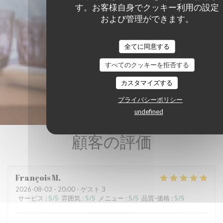
す。お客様自身でクッキー利用の設定
および管理ができます。
全てに同意する
すべてのクッキーを拒否する
カスタマイズする
プライバシーポリシー
undefined
顧客の評価
François
M
2026-08-03
- 20:00 - ゲスト 3
サービス
:
5
/5
雰囲気
:
5
/5
メニュー
:
5
/5
品質-価格
:
5
/5