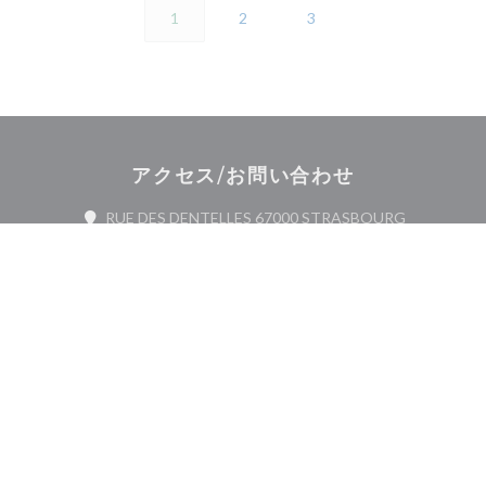
1
2
3
アクセス/お問い合わせ
((新しいウ
RUE DES DENTELLES 67000 STRASBOURG
03 88 32 81 01
Facebook ((新しいウィンドウで開
Instagram ((新しいウィ
お問い合わせ
予約
貸し切り