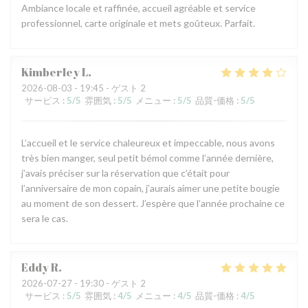
Ambiance locale et raffinée, accueil agréable et service
professionnel, carte originale et mets goûteux. Parfait.
Kimberley
L
2026-08-03
- 19:45 - ゲスト 2
サービス
:
5
/5
雰囲気
:
5
/5
メニュー
:
5
/5
品質-価格
:
5
/5
L’accueil et le service chaleureux et impeccable, nous avons
très bien manger, seul petit bémol comme l’année dernière,
j’avais préciser sur la réservation que c’était pour
l’anniversaire de mon copain, j’aurais aimer une petite bougie
au moment de son dessert. J’espère que l’année prochaine ce
sera le cas.
Eddy
R
2026-07-27
- 19:30 - ゲスト 2
サービス
:
5
/5
雰囲気
:
4
/5
メニュー
:
4
/5
品質-価格
:
4
/5