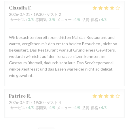
Claudia
F
2026-07-31
- 19:30 - ゲスト 2
サービス
:
3
/5
雰囲気
:
3
/5
メニュー
:
4
/5
品質-価格
:
4
/5
Wir besuchten bereits zum dritten Mal das Restaurant und
waren, verglichen mit den ersten beiden Besuchen , nicht so
begeistert. Das Restaurant war auf Grund eines Gewitters,
wodurch wir nicht auf der Terrasse sitzen konnten, im
Gastraum übervoll, dadurch sehr laut. Das Servicepersonal
wirkte gestresst und das Essen war leider nicht so delikat,
wie gewohnt.
Patrice
R
2026-07-31
- 19:30 - ゲスト 4
サービス
:
4
/5
雰囲気
:
4
/5
メニュー
:
4
/5
品質-価格
:
4
/5