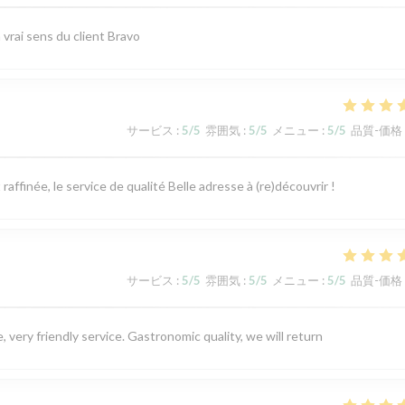
vrai sens du client Bravo
サービス
:
5
/5
雰囲気
:
5
/5
メニュー
:
5
/5
品質-価格
ffinée, le service de qualité Belle adresse à (re)découvrir !
サービス
:
5
/5
雰囲気
:
5
/5
メニュー
:
5
/5
品質-価格
 very friendly service. Gastronomic quality, we will return