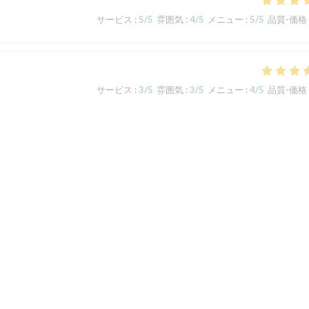
サービス
:
5
/5
雰囲気
:
4
/5
メニュー
:
5
/5
品質-価格
サービス
:
3
/5
雰囲気
:
3
/5
メニュー
:
4
/5
品質-価格
t und waren, verglichen mit den ersten beiden Besuchen , nicht so
tters, wodurch wir nicht auf der Terrasse sitzen konnten, im Gastraum
te gestresst und das Essen war leider nicht so delikat, wie gewohnt.
サービス
:
4
/5
雰囲気
:
4
/5
メニュー
:
4
/5
品質-価格
1
2
3