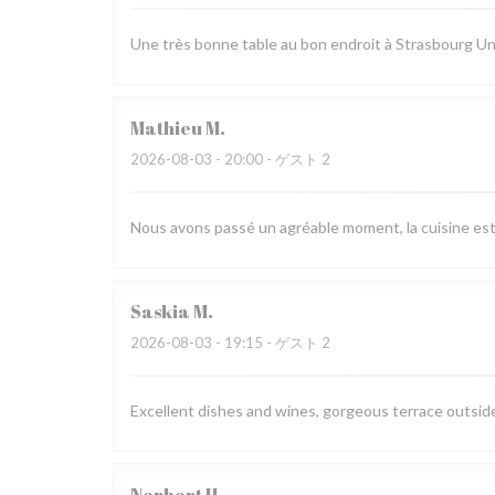
Une très bonne table au bon endroit à Strasbourg Un 
Mathieu
M
2026-08-03
- 20:00 - ゲスト 2
Nous avons passé un agréable moment, la cuisine est ra
Saskia
M
2026-08-03
- 19:15 - ゲスト 2
Excellent dishes and wines, gorgeous terrace outside,