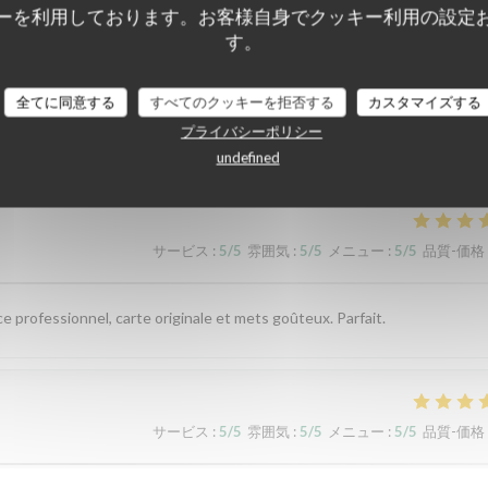
ーを利用しております。お客様自身でクッキー利用の設定
す。
全てに同意する
すべてのクッキーを拒否する
カスタマイズする
顧客の評価
プライバシーポリシー
undefined
サービス
:
5
/5
雰囲気
:
5
/5
メニュー
:
5
/5
品質-価格
ce professionnel, carte originale et mets goûteux. Parfait.
サービス
:
5
/5
雰囲気
:
5
/5
メニュー
:
5
/5
品質-価格