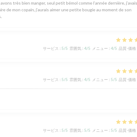
s avons très bien manger, seul petit bémol comme l’année dernière, j’avai
rsaire de mon copain, j’aurais aimer une petite bougie au moment de son
.
サービス
:
5
/5
雰囲気
:
4
/5
メニュー
:
4
/5
品質-価格
サービス
:
5
/5
雰囲気
:
4
/5
メニュー
:
5
/5
品質-価格
サービス
:
5
/5
雰囲気
:
5
/5
メニュー
:
5
/5
品質-価格