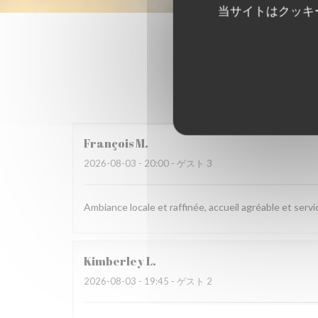
当サイトはクッキ
François
M
2026-08-03
- 20:00 - ゲスト 3
Ambiance locale et raffinée, accueil agréable et servi
Kimberley
L
2026-08-03
- 19:45 - ゲスト 2