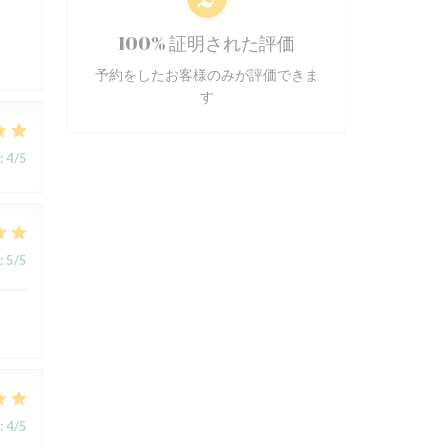
s
100% 証明された評価
予約をしたお客様のみが評価できま
す
:
4
/5
:
5
/5
:
4
/5