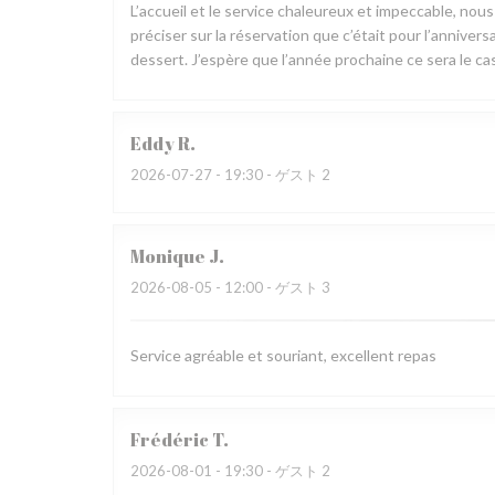
L’accueil et le service chaleureux et impeccable, nou
préciser sur la réservation que c’était pour l’annive
dessert. J’espère que l’année prochaine ce sera le cas
Eddy
R
2026-07-27
- 19:30 - ゲスト 2
Monique
J
2026-08-05
- 12:00 - ゲスト 3
Service agréable et souriant, excellent repas
Frédéric
T
2026-08-01
- 19:30 - ゲスト 2