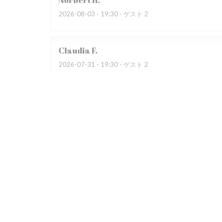
Norbert
H
2026-08-03
- 19:30 - ゲスト 2
Claudia
F
2026-07-31
- 19:30 - ゲスト 2
Wir besuchten bereits zum dritten Mal das Restauran
begeistert. Das Restaurant war auf Grund eines Gewi
übervoll, dadurch sehr laut. Das Servicepersonal wirk
Patrice
R
2026-07-31
- 19:30 - ゲスト 4