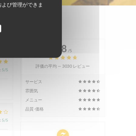
および管理ができま
4.8
/5
評価の平均 —
3030 レビュー
:
5
/5
サービス
雰囲気
メニュー
品質-価格
:
5
/5