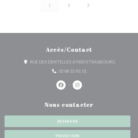
1
2
3
Accès/Contact
((ouvre une 
RUE DES DENTELLES 67000 STRASBOURG
03 88 32 81 01
Facebook ((ouvre une nouvelle fenêtr
Instagram ((ouvre une nouvell
Nous contacter
RÉSERVER
PRIVATISER