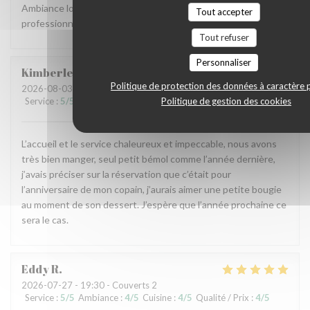
Ambiance locale et raffinée, accueil agréable et service
Tout accepter
professionnel, carte originale et mets goûteux. Parfait.
Tout refuser
Personnaliser
Kimberley
L
Politique de protection des données à caractère 
2026-08-03
- 19:45 - Couverts 2
Politique de gestion des cookies
Service
:
5
/5
Ambiance
:
5
/5
Cuisine
:
5
/5
Qualité / Prix
:
5
/5
L’accueil et le service chaleureux et impeccable, nous avons
très bien manger, seul petit bémol comme l’année dernière,
j’avais préciser sur la réservation que c’était pour
l’anniversaire de mon copain, j’aurais aimer une petite bougie
au moment de son dessert. J’espère que l’année prochaine ce
sera le cas.
Eddy
R
2026-07-27
- 19:30 - Couverts 2
Service
:
5
/5
Ambiance
:
4
/5
Cuisine
:
4
/5
Qualité / Prix
:
4
/5