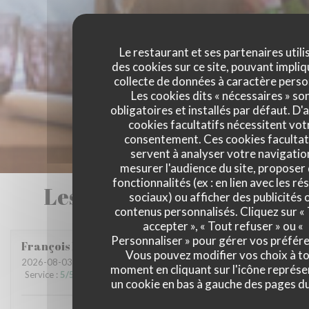
Le restaurant et ses partenaires utili
des cookies sur ce site, pouvant impliq
collecte de données à caractère perso
Les cookies dits « nécessaires » so
obligatoires et installés par défaut. D'
cookies facultatifs nécessitent vot
consentement. Ces cookies facultat
servent à analyser votre navigatio
mesurer l'audience du site, proposer
fonctionnalités (ex : en lien avec les r
Les avis de nos clients
sociaux) ou afficher des publicités 
contenus personnalisés. Cliquez sur «
accepter », « Tout refuser » ou «
Personnaliser » pour gérer vos préfér
François
M
Vous pouvez modifier vos choix à t
2026-08-03
- 20:00 - Couverts 3
moment en cliquant sur l'icône représ
Service
:
5
/5
Ambiance
:
5
/5
Cuisine
:
5
/5
Qualité / Prix
:
5
/5
un cookie en bas à gauche des pages du