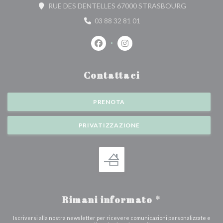
((apre una n
RUE DES DENTELLES 67000 STRASBOURG
03 88 32 81 01
Facebook ((apre una nuova finestra))
Instagram ((apre una nuova fi
Contattaci
PRENOTA
PRIVATIZZAZIONE
Rimani informato
*
Iscriversi alla nostra newsletter per ricevere comunicazioni personalizzate e