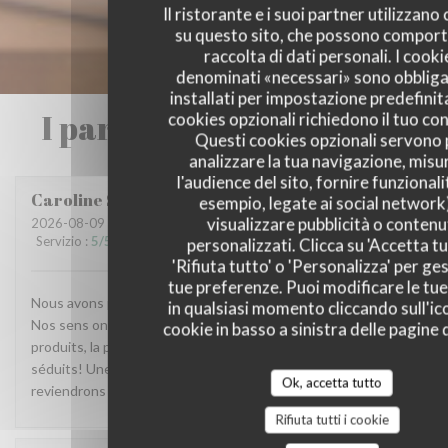
Il ristorante e i suoi partner utilizzano
su questo sito, che possono comport
raccolta di dati personali. I cooki
denominati «necessari» sono obbliga
installati per impostazione predefinita
I pareri dei nostri clienti
cookies opzionali richiedono il tuo co
Questi cookies opzionali servono 
analizzare la tua navigazione, misu
l'audience del sito, fornire funzionali
Caroline
S
esempio, legate ai social network
visualizzare pubblicità o contenu
2026-08-09
- 20:00 - Ospiti 2
Servizio
:
5
/5
Atmosfera
:
5
/5
Cucina
:
5
/5
Qualità / Prezzo
:
4
/5
personalizzati. Clicca su 'Accetta tu
'Rifiuta tutto' o 'Personalizza' per ges
tue preferenze. Puoi modificare le tue
Nous avons passé une très agréable soirée sur la terrasse !
in qualsiasi momento cliccando sull'ic
Nos sens ont effectivement été en éveil. La qualité des
cookie in basso a sinistra delle pagine d
produits, la présentation, les vins et le service nous ont
séduits! Une adresse plus que recommandable où nous
Ok, accetta tutto
reviendrons avec certitude!
Rifiuta tutti i cookie