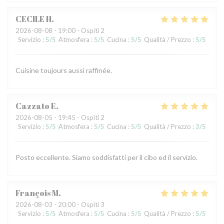
CECILE
H
2026-08-08
- 19:00 - Ospiti 2
Servizio
:
5
/5
Atmosfera
:
5
/5
Cucina
:
5
/5
Qualità / Prezzo
:
5
/5
Cuisine toujours aussi raffinée.
Cazzato
E
2026-08-05
- 19:45 - Ospiti 2
Servizio
:
5
/5
Atmosfera
:
5
/5
Cucina
:
5
/5
Qualità / Prezzo
:
3
/5
Posto eccellente. Siamo soddisfatti per il cibo ed il servizio.
François
M
2026-08-03
- 20:00 - Ospiti 3
Servizio
:
5
/5
Atmosfera
:
5
/5
Cucina
:
5
/5
Qualità / Prezzo
:
5
/5