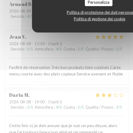
Personalizza
Arnaud
B
2026-08-09
- 19:45 - Ospiti 2
Politica di protezione dei dati personal
Servizio
:
4
/5
Atmosfera
:
5
/5
Cucina
:
5
/5
Qualità / Prezzo
:
5
/5
Politica di gestione dei cookie
Jean
V
2026-08-08
- 12:30 - Ospiti 2
Servizio
:
5
/5
Atmosfera
:
4
/5
Cucina
:
5
/5
Qualità / Prezzo
:
5
/5
Facilité de réservation Très bon produits bien cuisinés Carte
menu courte avec des plats copieux Service avenant et fluide
Daria
M
2026-08-08
- 19:00 - Ospiti 2
Servizio
:
3
/5
Atmosfera
:
4
/5
Cucina
:
5
/5
Qualità / Prezzo
:
3
/5
Cette fois-ci, je dois avouer que je suis un peu déçue, alors
que j’ai toujours beaucoup aimé et recommandé ce