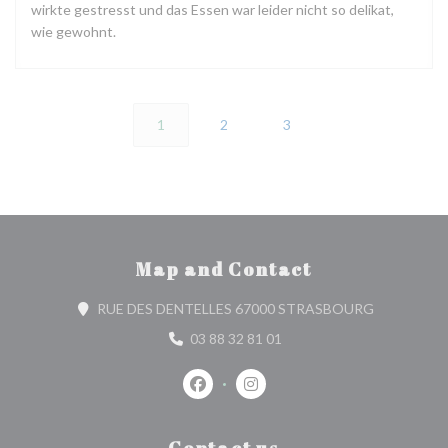
wirkte gestresst und das Essen war leider nicht so delikat,
wie gewohnt.
1
2
3
Map and Contact
((opens in 
RUE DES DENTELLES 67000 STRASBOURG
03 88 32 81 01
Facebook ((opens in a new window))
Instagram ((opens in a new w