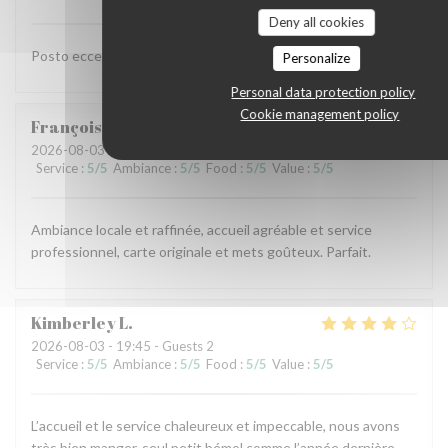
Deny all cookies
Posto eccellente. Siamo soddisfatti per il cibo ed il servizio.
Personalize
Personal data protection policy
Cookie management policy
François
M
2026-08-03
- 20:00 - Guests 3
Service
:
5
/5
Ambiance
:
5
/5
Food
:
5
/5
Value
:
5
/5
Ambiance locale et raffinée, accueil agréable et service
professionnel, carte originale et mets goûteux. Parfait.
Kimberley
L
2026-08-03
- 19:45 - Guests 2
Service
:
5
/5
Ambiance
:
5
/5
Food
:
5
/5
Value
:
5
/5
L’accueil et le service chaleureux et impeccable, nous avons
très bien manger, seul petit bémol comme l’année dernière,