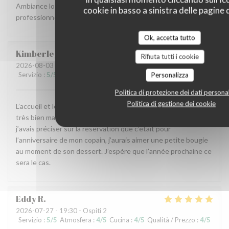
Ambiance locale et raffinée, accueil agréable et service
cookie in basso a sinistra delle pagine d
professionnel, carte originale et mets goûteux. Parfait.
Ok, accetta tutto
Kimberley
L
Rifiuta tutti i cookie
2026-08-03
- 19:45 - Ospiti 2
Servizio
:
5
/5
Atmosfera
:
5
/5
Cucina
:
5
/5
Qualità / Prezzo
:
5
/5
Personalizza
Politica di protezione dei dati personal
Politica di gestione dei cookie
L’accueil et le service chaleureux et impeccable, nous avons
très bien manger, seul petit bémol comme l’année dernière,
j’avais préciser sur la réservation que c’était pour
l’anniversaire de mon copain, j’aurais aimer une petite bougie
au moment de son dessert. J’espère que l’année prochaine ce
sera le cas.
Eddy
R
2026-07-27
- 19:30 - Ospiti 2
Servizio
:
5
/5
Atmosfera
:
4
/5
Cucina
:
4
/5
Qualità / Prezzo
:
4
/5