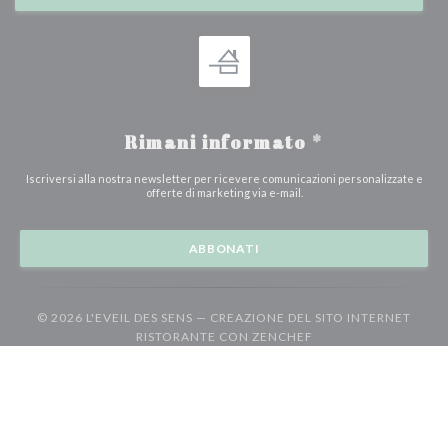
Rimani informato
*
Iscriversi alla nostra newsletter per ricevere comunicazioni personalizzate e
offerte di marketing via e-mail.
ABBONATI
© 2026 L'EVEIL DES SENS — CREAZIONE DEL SITO INTERNET
((APRE UNA NUOVA F
RISTORANTE CON
ZENCHEF
((apre una nuova finestra))
((apre una nuova finestra))
((ap
Note legali
TERMINI DI UTILIZZO
Politica di protezione dei dati personali
((apre una nuova finestra))
((apre una nuova finestr
Informativa sui cookie
Accessibilita