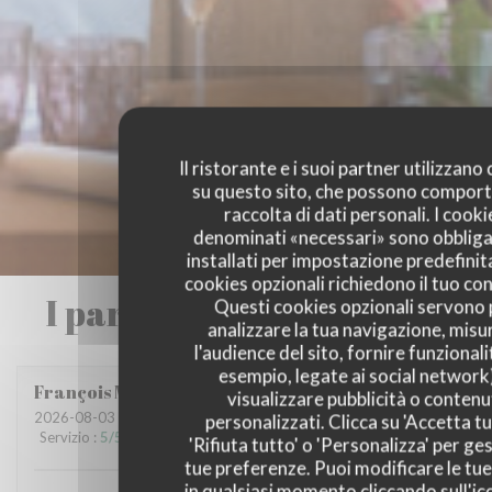
Il ristorante e i suoi partner utilizzano
su questo sito, che possono comport
raccolta di dati personali. I cooki
denominati «necessari» sono obbliga
installati per impostazione predefinita
cookies opzionali richiedono il tuo co
I pareri dei nostri clienti
Questi cookies opzionali servono 
analizzare la tua navigazione, misu
l'audience del sito, fornire funzionali
esempio, legate ai social network
François
M
visualizzare pubblicità o contenu
2026-08-03
- 20:00 - Ospiti 3
personalizzati. Clicca su 'Accetta tu
Servizio
:
5
/5
Atmosfera
:
5
/5
Cucina
:
5
/5
Qualità / Prezzo
:
5
/5
'Rifiuta tutto' o 'Personalizza' per ges
tue preferenze. Puoi modificare le tue
in qualsiasi momento cliccando sull'ic