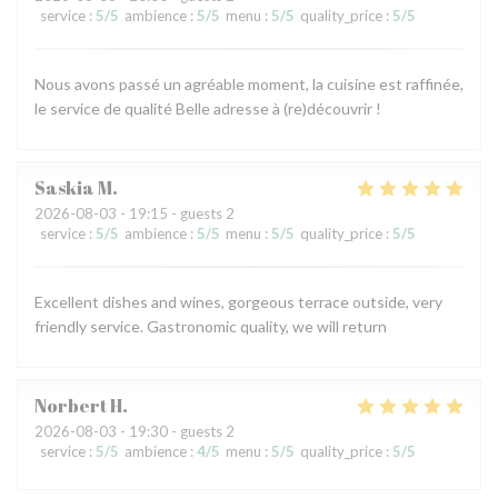
service
:
5
/5
ambience
:
5
/5
menu
:
5
/5
quality_price
:
5
/5
Nous avons passé un agréable moment, la cuisine est raffinée,
le service de qualité Belle adresse à (re)découvrir !
Saskia
M
2026-08-03
- 19:15 - guests 2
service
:
5
/5
ambience
:
5
/5
menu
:
5
/5
quality_price
:
5
/5
Excellent dishes and wines, gorgeous terrace outside, very
friendly service. Gastronomic quality, we will return
Norbert
H
2026-08-03
- 19:30 - guests 2
service
:
5
/5
ambience
:
4
/5
menu
:
5
/5
quality_price
:
5
/5