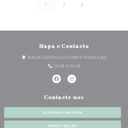
1
2
3
Mapa e Contacto
((abre numa 
RUE DES DENTELLES 67000 STRASBOURG
03 88 32 81 01
Facebook ((abre numa nova janela))
Instagram ((abre numa nova j
Contacte-nos
RESERVAR UMA MESA
PRIVATIZAÇÃO