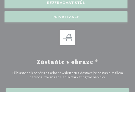
REZERVOVAT STŮL
PRIVATIZACE
Zůstaňte v obraze
*
Přihlaste se k odběru našeho newsletteru a dostávejte od nás e-mailem
personalizovaná sdělení a marketingové nabídky.
ODEBÍRAT
© 2026 L'EVEIL DES SENS — WEBOVÉ STRÁNKY RESTAURACE BYLY
((OTEVŘE SE V NOVÉM 
VYTVOŘENY
ZENCHEF
((otevře se v novém okně))
((otevře se v novém okně))
Odmítnutí odpovědnosti
PODMÍNKY POUŽITÍ
Zásady ochrany osobních