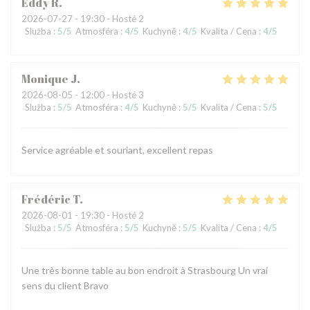
Eddy
R
2026-07-27
- 19:30 - Hosté 2
Služba
:
5
/5
Atmosféra
:
4
/5
Kuchyně
:
4
/5
Kvalita / Cena
:
4
/5
Monique
J
2026-08-05
- 12:00 - Hosté 3
Služba
:
5
/5
Atmosféra
:
4
/5
Kuchyně
:
5
/5
Kvalita / Cena
:
5
/5
Service agréable et souriant, excellent repas
Frédéric
T
2026-08-01
- 19:30 - Hosté 2
Služba
:
5
/5
Atmosféra
:
5
/5
Kuchyně
:
5
/5
Kvalita / Cena
:
4
/5
Une très bonne table au bon endroit à Strasbourg Un vrai
sens du client Bravo