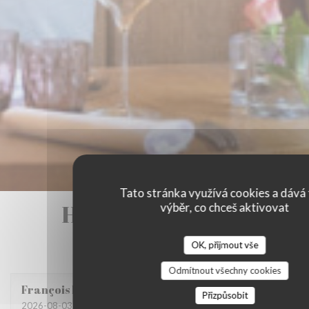
Tato stránka využívá cookies a dává 
Hodnocení našich
výběr, co chceš aktivovat
zákazníků
OK, přijmout vše
Odmítnout všechny cookies
François
M
Přizpůsobit
2026-08-03
- 20:00 - Hosté 3