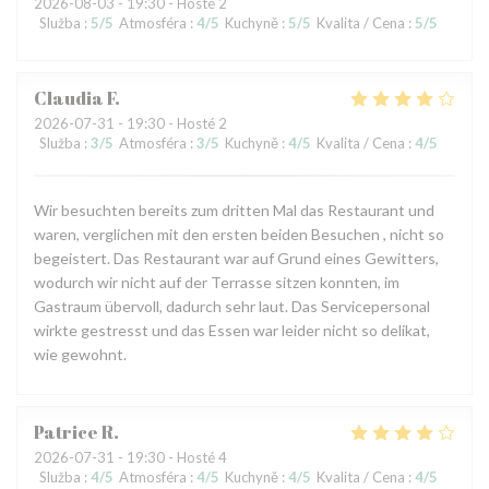
2026-08-03
- 19:30 - Hosté 2
Služba
:
5
/5
Atmosféra
:
4
/5
Kuchyně
:
5
/5
Kvalita / Cena
:
5
/5
Claudia
F
2026-07-31
- 19:30 - Hosté 2
Služba
:
3
/5
Atmosféra
:
3
/5
Kuchyně
:
4
/5
Kvalita / Cena
:
4
/5
Wir besuchten bereits zum dritten Mal das Restaurant und
waren, verglichen mit den ersten beiden Besuchen , nicht so
begeistert. Das Restaurant war auf Grund eines Gewitters,
wodurch wir nicht auf der Terrasse sitzen konnten, im
Gastraum übervoll, dadurch sehr laut. Das Servicepersonal
wirkte gestresst und das Essen war leider nicht so delikat,
wie gewohnt.
Patrice
R
2026-07-31
- 19:30 - Hosté 4
Služba
:
4
/5
Atmosféra
:
4
/5
Kuchyně
:
4
/5
Kvalita / Cena
:
4
/5