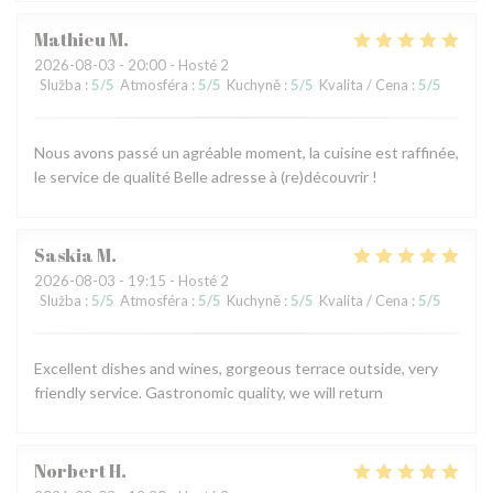
Mathieu
M
2026-08-03
- 20:00 - Hosté 2
Služba
:
5
/5
Atmosféra
:
5
/5
Kuchyně
:
5
/5
Kvalita / Cena
:
5
/5
Nous avons passé un agréable moment, la cuisine est raffinée,
le service de qualité Belle adresse à (re)découvrir !
Saskia
M
2026-08-03
- 19:15 - Hosté 2
Služba
:
5
/5
Atmosféra
:
5
/5
Kuchyně
:
5
/5
Kvalita / Cena
:
5
/5
Excellent dishes and wines, gorgeous terrace outside, very
friendly service. Gastronomic quality, we will return
Norbert
H