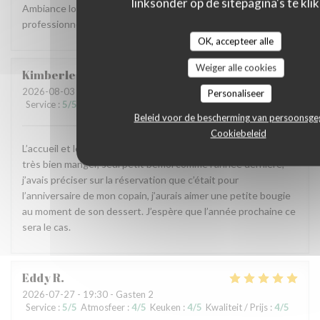
linksonder op de sitepagina's te klik
Ambiance locale et raffinée, accueil agréable et service
professionnel, carte originale et mets goûteux. Parfait.
OK, accepteer alle
Weiger alle cookies
Kimberley
L
2026-08-03
- 19:45 - Gasten 2
Personaliseer
Service
:
5
/5
Atmosfeer
:
5
/5
Keuken
:
5
/5
Kwaliteit / Prijs
:
5
/5
Beleid voor de bescherming van persoonsg
Cookiebeleid
L’accueil et le service chaleureux et impeccable, nous avons
très bien manger, seul petit bémol comme l’année dernière,
j’avais préciser sur la réservation que c’était pour
l’anniversaire de mon copain, j’aurais aimer une petite bougie
au moment de son dessert. J’espère que l’année prochaine ce
sera le cas.
Eddy
R
2026-07-27
- 19:30 - Gasten 2
Service
:
5
/5
Atmosfeer
:
4
/5
Keuken
:
4
/5
Kwaliteit / Prijs
:
4
/5