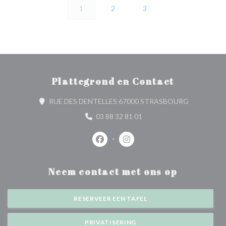
1
2
3
Plattegrond en Contact
((opent in 
RUE DES DENTELLES 67000 STRASBOURG
03 88 32 81 01
Facebook ((opent in een nieuw venste
Instagram ((opent in een nieu
Neem contact met ons op
RESERVEER EEN TAFEL
PRIVATISERING