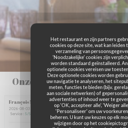
Het restaurant en zijn partners gebr
cookies op deze site, wat kan leiden 
verzameling van persoonsgegeve
'Noodzakelijke' cookies zijn verplich
worden standaard geïnstalleerd. A
optionele cookies vereisen uw toest
Deze optionele cookies worden gebru
Onze gastbeoordelingen
uw navigatie te analyseren, het sitepub
meten, functies te bieden (bijv. gerel
aan sociale netwerken) of gepersonal
advertenties of inhoud weer te geven
François
M
op 'OK, accepteer alle', 'Weiger alle
2026-08-03
- 20:00 - Gasten 3
'Personaliseer' om uw voorkeuren
Service
:
5
/5
Atmosfeer
:
5
/5
Keuken
:
5
/5
Kwaliteit / Prijs
:
5
/5
beheren. U kunt uw keuzes op elk m
wijzigen door op het cookiepictog