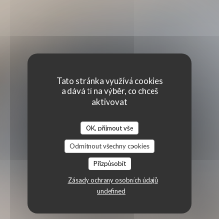
Tato stránka využívá cookies
a dává ti na výběr, co chceš
aktivovat
OK, přijmout vše
Odmítnout všechny cookies
Přizpůsobit
Zásady ochrany osobních údajů
undefined