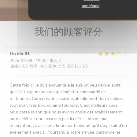
undefined
我们的顾客评分
Daria
M
2026-08-08
- 19:00 - 来宾 2
服务
:
3
/5
氛围
:
4
/5
菜单
:
5
/5
质价比
:
3
/5
Cette fois-ci, je dois avouer que je suis un peu déçue, alors
que j’ai toujours beaucoup aimé et recommandé ce
restaurant. Concernant la cuisine, absolument rien à redire :
tout était très bon, comme toujours. C’est d’ailleurs aussi
pour cette raison que nous avions choisi cet établissement
pour célébrer une occasion particulière. Lors de ma
réservation, j’avais spécifiquement indiqué qu’il s’agissait d’un
événement spécial. Pourtant, à notre arrivée, personne ne