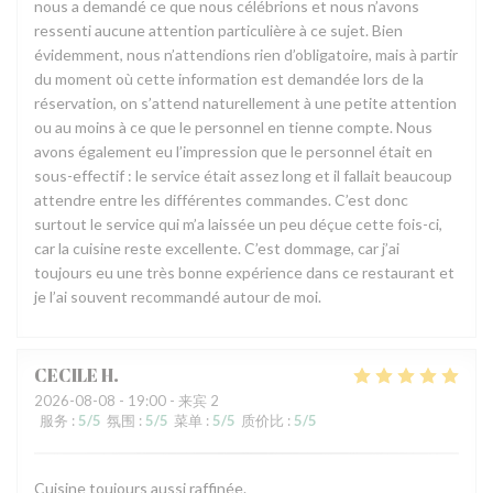
nous a demandé ce que nous célébrions et nous n’avons
ressenti aucune attention particulière à ce sujet. Bien
évidemment, nous n’attendions rien d’obligatoire, mais à partir
du moment où cette information est demandée lors de la
réservation, on s’attend naturellement à une petite attention
ou au moins à ce que le personnel en tienne compte. Nous
avons également eu l’impression que le personnel était en
sous-effectif : le service était assez long et il fallait beaucoup
attendre entre les différentes commandes. C’est donc
surtout le service qui m’a laissée un peu déçue cette fois-ci,
car la cuisine reste excellente. C’est dommage, car j’ai
toujours eu une très bonne expérience dans ce restaurant et
je l’ai souvent recommandé autour de moi.
CECILE
H
2026-08-08
- 19:00 - 来宾 2
服务
:
5
/5
氛围
:
5
/5
菜单
:
5
/5
质价比
:
5
/5
Cuisine toujours aussi raffinée.