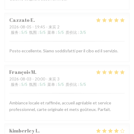
Cazzato
E
2026-08-05
- 19:45 - 来宾 2
服务
:
5
/5
氛围
:
5
/5
菜单
:
5
/5
质价比
:
3
/5
Posto eccellente. Siamo soddisfatti per il cibo ed il servizio.
François
M
2026-08-03
- 20:00 - 来宾 3
服务
:
5
/5
氛围
:
5
/5
菜单
:
5
/5
质价比
:
5
/5
Ambiance locale et raffinée, accueil agréable et service
professionnel, carte originale et mets goûteux. Parfait.
Kimberley
L