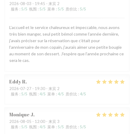
2026-08-03
- 19:45 - 来宾 2
服务
:
5
/5
氛围
:
5
/5
菜单
:
5
/5
质价比
:
5
/5
L’accueil et le service chaleureux et impeccable, nous avons
très bien manger, seul petit bémol comme l’année dernière,
j’avais préciser sur la réservation que c’était pour
l’anniversaire de mon copain, j’aurais aimer une petite bougie
au moment de son dessert. J’espère que l’année prochaine ce
sera le cas.
Eddy
R
2026-07-27
- 19:30 - 来宾 2
服务
:
5
/5
氛围
:
4
/5
菜单
:
4
/5
质价比
:
4
/5
Monique
J
2026-08-05
- 12:00 - 来宾 3
服务
:
5
/5
氛围
:
4
/5
菜单
:
5
/5
质价比
:
5
/5