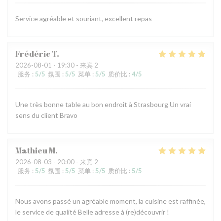
Service agréable et souriant, excellent repas
Frédéric
T
2026-08-01
- 19:30 - 来宾 2
服务
:
5
/5
氛围
:
5
/5
菜单
:
5
/5
质价比
:
4
/5
Une très bonne table au bon endroit à Strasbourg Un vrai
sens du client Bravo
Mathieu
M
2026-08-03
- 20:00 - 来宾 2
服务
:
5
/5
氛围
:
5
/5
菜单
:
5
/5
质价比
:
5
/5
Nous avons passé un agréable moment, la cuisine est raffinée,
le service de qualité Belle adresse à (re)découvrir !