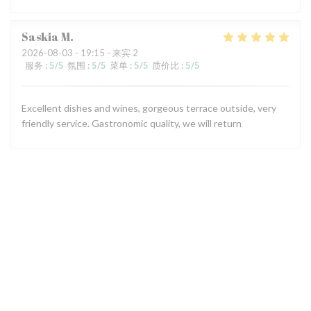
Saskia
M
2026-08-03
- 19:15 - 来宾 2
服务
:
5
/5
氛围
:
5
/5
菜单
:
5
/5
质价比
:
5
/5
Excellent dishes and wines, gorgeous terrace outside, very
friendly service. Gastronomic quality, we will return
1
2
3
地图和联系方式