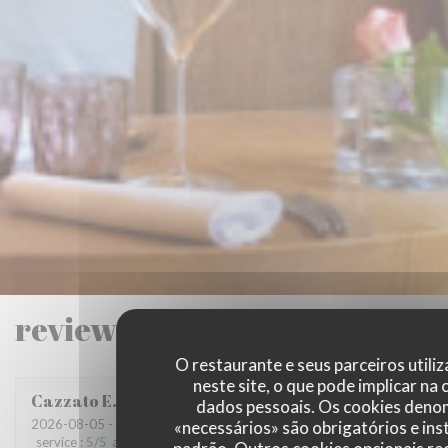
reviews_from_our_clients_f
O restaurante e seus parceiros utili
neste site, o que pode implicar na 
Cazzato
E
dados pessoais. Os cookies den
2026-08-05
- 19:45 - guests 2
«necessários» são obrigatórios e ins
service
:
5
/5
ambience
:
5
/5
menu
:
5
/5
quality_price
:
3
/5