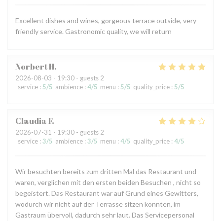
Excellent dishes and wines, gorgeous terrace outside, very
friendly service. Gastronomic quality, we will return
Norbert
H
2026-08-03
- 19:30 - guests 2
service
:
5
/5
ambience
:
4
/5
menu
:
5
/5
quality_price
:
5
/5
Claudia
F
2026-07-31
- 19:30 - guests 2
service
:
3
/5
ambience
:
3
/5
menu
:
4
/5
quality_price
:
4
/5
Wir besuchten bereits zum dritten Mal das Restaurant und
waren, verglichen mit den ersten beiden Besuchen , nicht so
begeistert. Das Restaurant war auf Grund eines Gewitters,
wodurch wir nicht auf der Terrasse sitzen konnten, im
Gastraum übervoll, dadurch sehr laut. Das Servicepersonal