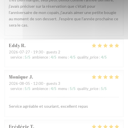
j’avais préciser sur la réservation que c’était pour
l’anniversaire de mon copain, j’aurais aimer une petite bougie
au moment de son dessert. J’espère que l’année prochaine ce
sera le cas.
Eddy
R
2026-07-27
- 19:30 - guests 2
service
:
5
/5
ambience
:
4
/5
menu
:
4
/5
quality_price
:
4
/5
Monique
J
2026-08-05
- 12:00 - guests 3
service
:
5
/5
ambience
:
4
/5
menu
:
5
/5
quality_price
:
5
/5
Service agréable et souriant, excellent repas
Frédéric
T