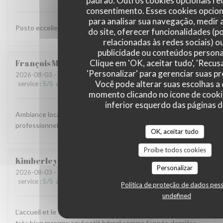
padrão. Outros cookies opcionais r
consentimento. Esses cookies opcio
para analisar sua navegação, medir 
Posto eccellente. Siamo soddisfatti per il cibo ed il servizio.
do site, oferecer funcionalidades (p
relacionadas às redes sociais) ou
publicidade ou conteúdos persona
Clique em 'OK, aceitar tudo', 'Recus
François
M
'Personalizar' para gerenciar suas pr
2026-08-03
- 20:00 - guests 3
Você pode alterar suas escolhas a
service
:
5
/5
ambience
:
5
/5
menu
:
5
/5
quality_price
:
5
/5
momento clicando no ícone de cooki
inferior esquerdo das páginas do
Ambiance locale et raffinée, accueil agréable et service
professionnel, carte originale et mets goûteux. Parfait.
OK, aceitar tudo
Proíbe todos cookies
Kimberley
L
Personalizar
2026-08-03
- 19:45 - guests 2
service
:
5
/5
ambience
:
5
/5
menu
:
5
/5
quality_price
:
5
/5
Política de proteção de dados pes
undefined
L’accueil et le service chaleureux et impeccable, nous avons
très bien manger, seul petit bémol comme l’année dernière,