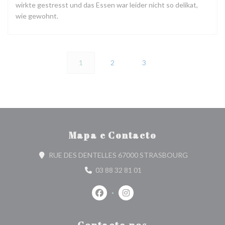
wirkte gestresst und das Essen war leider nicht so delikat,
wie gewohnt.
1
2
3
Mapa e Contacto
((abre numa 
RUE DES DENTELLES 67000 STRASBOURG
03 88 32 81 01
Facebook ((abre numa nova janela))
Instagram ((abre numa nova j