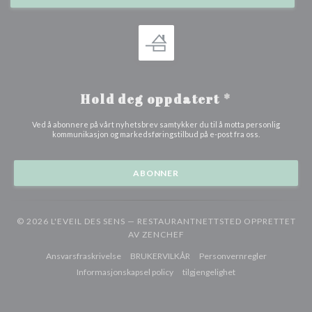
Hold deg oppdatert
*
Ved å abonnere på vårt nyhetsbrev samtykker du til å motta personlig
kommunikasjon og markedsføringstilbud på e-post fra oss.
ABONNER
© 2026 L'EVEIL DES SENS — RESTAURANTNETTSTED OPPRETTET
((ÅPNER I ET NYTT VINDU))
AV
ZENCHEF
((åpner i et nytt vindu))
((åpner i et nytt vindu))
((åpner i et 
Ansvarsfraskrivelse
BRUKERVILKÅR
Personvernregler
((åpner i et nytt vindu))
((åpner i et nytt vindu
Informasjonskapsel policy
tilgjengelighet