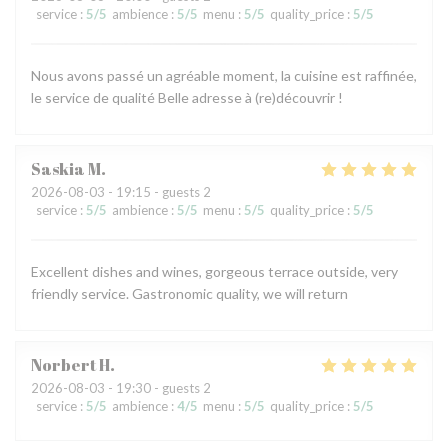
service
:
5
/5
ambience
:
5
/5
menu
:
5
/5
quality_price
:
5
/5
Nous avons passé un agréable moment, la cuisine est raffinée,
le service de qualité Belle adresse à (re)découvrir !
Saskia
M
2026-08-03
- 19:15 - guests 2
service
:
5
/5
ambience
:
5
/5
menu
:
5
/5
quality_price
:
5
/5
Excellent dishes and wines, gorgeous terrace outside, very
friendly service. Gastronomic quality, we will return
Norbert
H
2026-08-03
- 19:30 - guests 2
service
:
5
/5
ambience
:
4
/5
menu
:
5
/5
quality_price
:
5
/5