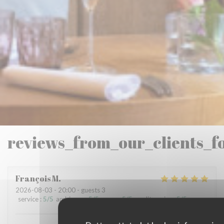
reviews_from_our_clients_f
François
M
2026-08-03
- 20:00 - guests 3
service
:
5
/5
ambience
:
5
/5
menu
:
5
/5
quality_price
:
5
/5