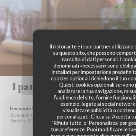
Il ristorante e i suoi partner utilizzano
su questo sito, che possono comport
raccolta di dati personali. I cooki
denominati «necessari» sono obbliga
installati per impostazione predefinita
cookies opzionali richiedono il tuo co
I pareri dei nostri clienti
Questi cookies opzionali servono 
analizzare la tua navigazione, misu
l'audience del sito, fornire funzionali
esempio, legate ai social network
François
M
visualizzare pubblicità o contenu
2026-08-03
- 20:00 - Ospiti 3
personalizzati. Clicca su 'Accetta tu
Servizio
:
5
/5
Atmosfera
:
5
/5
Cucina
:
5
/5
Qualità / Prezzo
:
5
/5
'Rifiuta tutto' o 'Personalizza' per ges
tue preferenze. Puoi modificare le tue
in qualsiasi momento cliccando sull'ic