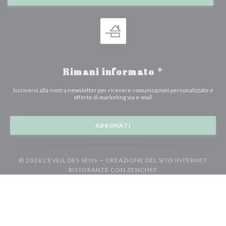
Rimani informato
*
Iscriversi alla nostra newsletter per ricevere comunicazioni personalizzate e
offerte di marketing via e-mail.
ABBONATI
© 2026 L'EVEIL DES SENS — CREAZIONE DEL SITO INTERNET
((APRE UNA NUOVA F
RISTORANTE CON
ZENCHEF
((apre una nuova finestra))
((apre una nuova finestra))
((ap
Note legali
TERMINI DI UTILIZZO
Politica di protezione dei dati personali
((apre una nuova finestra))
((apre una nuova finestr
Informativa sui cookie
Accessibilita