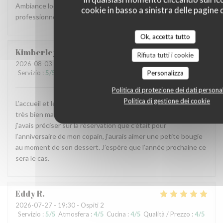
Ambiance locale et raffinée, accueil agréable et service
cookie in basso a sinistra delle pagine d
professionnel, carte originale et mets goûteux. Parfait.
Ok, accetta tutto
Kimberley
L
Rifiuta tutti i cookie
2026-08-03
- 19:45 - Ospiti 2
Servizio
:
5
/5
Atmosfera
:
5
/5
Cucina
:
5
/5
Qualità / Prezzo
:
5
/5
Personalizza
Politica di protezione dei dati personal
Politica di gestione dei cookie
L’accueil et le service chaleureux et impeccable, nous avons
très bien manger, seul petit bémol comme l’année dernière,
j’avais préciser sur la réservation que c’était pour
l’anniversaire de mon copain, j’aurais aimer une petite bougie
au moment de son dessert. J’espère que l’année prochaine ce
sera le cas.
Eddy
R
2026-07-27
- 19:30 - Ospiti 2
Servizio
:
5
/5
Atmosfera
:
4
/5
Cucina
:
4
/5
Qualità / Prezzo
:
4
/5