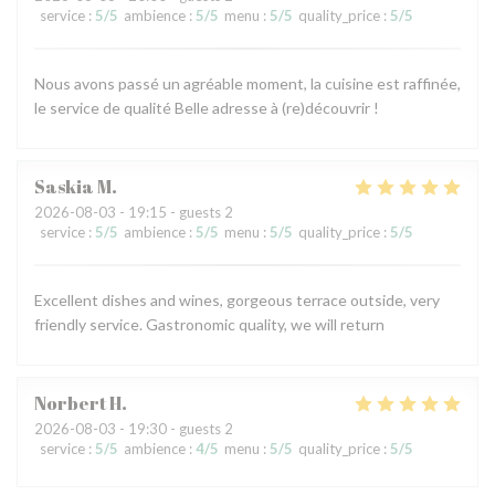
service
:
5
/5
ambience
:
5
/5
menu
:
5
/5
quality_price
:
5
/5
Nous avons passé un agréable moment, la cuisine est raffinée,
le service de qualité Belle adresse à (re)découvrir !
Saskia
M
2026-08-03
- 19:15 - guests 2
service
:
5
/5
ambience
:
5
/5
menu
:
5
/5
quality_price
:
5
/5
Excellent dishes and wines, gorgeous terrace outside, very
friendly service. Gastronomic quality, we will return
Norbert
H
2026-08-03
- 19:30 - guests 2
service
:
5
/5
ambience
:
4
/5
menu
:
5
/5
quality_price
:
5
/5