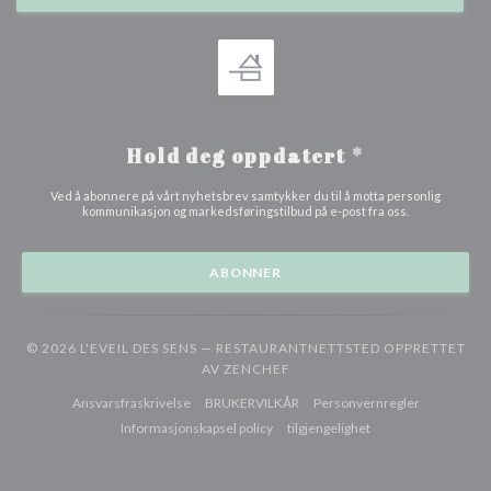
Hold deg oppdatert
*
Ved å abonnere på vårt nyhetsbrev samtykker du til å motta personlig
kommunikasjon og markedsføringstilbud på e-post fra oss.
ABONNER
© 2026 L'EVEIL DES SENS — RESTAURANTNETTSTED OPPRETTET
((ÅPNER I ET NYTT VINDU))
AV
ZENCHEF
((åpner i et nytt vindu))
((åpner i et nytt vindu))
((åpner i et 
Ansvarsfraskrivelse
BRUKERVILKÅR
Personvernregler
((åpner i et nytt vindu))
((åpner i et nytt vindu
Informasjonskapsel policy
tilgjengelighet