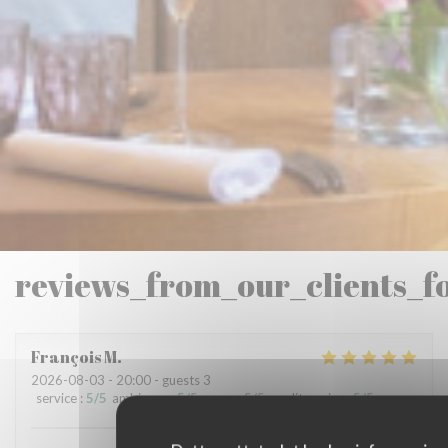
reviews_from_our_clients_f
François
M
2026-08-03
- 20:00 - guests 3
service
:
5
/5
ambience
:
5
/5
menu
:
5
/5
quality_price
:
5
/5