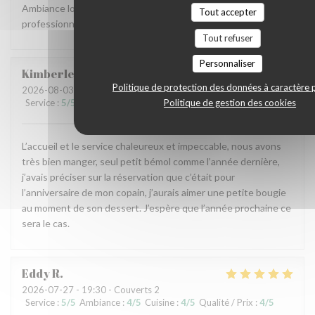
Ambiance locale et raffinée, accueil agréable et service
Tout accepter
professionnel, carte originale et mets goûteux. Parfait.
Tout refuser
Personnaliser
Kimberley
L
Politique de protection des données à caractère 
2026-08-03
- 19:45 - Couverts 2
Politique de gestion des cookies
Service
:
5
/5
Ambiance
:
5
/5
Cuisine
:
5
/5
Qualité / Prix
:
5
/5
L’accueil et le service chaleureux et impeccable, nous avons
très bien manger, seul petit bémol comme l’année dernière,
j’avais préciser sur la réservation que c’était pour
l’anniversaire de mon copain, j’aurais aimer une petite bougie
au moment de son dessert. J’espère que l’année prochaine ce
sera le cas.
Eddy
R
2026-07-27
- 19:30 - Couverts 2
Service
:
5
/5
Ambiance
:
4
/5
Cuisine
:
4
/5
Qualité / Prix
:
4
/5