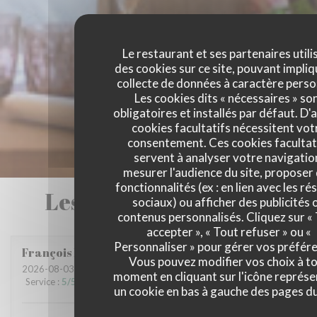
Le restaurant et ses partenaires utili
des cookies sur ce site, pouvant impliq
collecte de données à caractère perso
Les cookies dits « nécessaires » so
obligatoires et installés par défaut. D'
cookies facultatifs nécessitent vot
consentement. Ces cookies facultat
servent à analyser votre navigatio
mesurer l'audience du site, proposer
fonctionnalités (ex : en lien avec les r
Les avis de nos clients
sociaux) ou afficher des publicités 
contenus personnalisés. Cliquez sur «
accepter », « Tout refuser » ou «
Personnaliser » pour gérer vos préfér
François
M
Vous pouvez modifier vos choix à t
2026-08-03
- 20:00 - Couverts 3
moment en cliquant sur l'icône représ
Service
:
5
/5
Ambiance
:
5
/5
Cuisine
:
5
/5
Qualité / Prix
:
5
/5
un cookie en bas à gauche des pages du