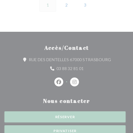
1
2
3
Accès/Contact
((ouvre une 
RUE DES DENTELLES 67000 STRASBOURG
03 88 32 81 01
Facebook ((ouvre une nouvelle fenêtr
Instagram ((ouvre une nouvell
Nous contacter
RÉSERVER
PRIVATISER