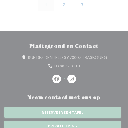
1
2
3
Plattegrond en Contact
((opent in 
RUE DES DENTELLES 67000 STRASBOURG
03 88 32 81 01
Facebook ((opent in een nieuw venste
Instagram ((opent in een nieu
Neem contact met ons op
RESERVEER EEN TAFEL
PRIVATISERING