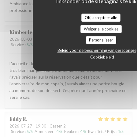
linksonder op de sitepagina's te klik
Ambiance locale et raffinée, accueil agréable et service
professionnel, carte originale et mets goûteux. Parfait.
OK, accepteer alle
Weiger alle cookies
Kimberley
L
2026-08-03
- 19:45 - Gasten 2
Personaliseer
Service
:
5
/5
Atmosfeer
:
5
/5
Keuken
:
5
/5
Kwaliteit / Prijs
:
5
/5
Beleid voor de bescherming van persoonsg
Cookiebeleid
L’accueil et le service chaleureux et impeccable, nous avons
très bien manger, seul petit bémol comme l’année dernière,
j’avais préciser sur la réservation que c’était pour
l’anniversaire de mon copain, j’aurais aimer une petite bougie
au moment de son dessert. J’espère que l’année prochaine ce
sera le cas.
Eddy
R
2026-07-27
- 19:30 - Gasten 2
Service
:
5
/5
Atmosfeer
:
4
/5
Keuken
:
4
/5
Kwaliteit / Prijs
:
4
/5