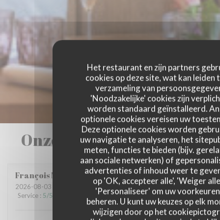
Het restaurant en zijn partners gebr
cookies op deze site, wat kan leiden 
verzameling van persoonsgegeve
'Noodzakelijke' cookies zijn verplich
worden standaard geïnstalleerd. A
optionele cookies vereisen uw toest
Deze optionele cookies worden gebru
Onze gastbeoordelingen
uw navigatie te analyseren, het sitepub
meten, functies te bieden (bijv. gerel
aan sociale netwerken) of gepersonal
advertenties of inhoud weer te geven
François
M
op 'OK, accepteer alle', 'Weiger alle
2026-08-03
- 20:00 - Gasten 3
'Personaliseer' om uw voorkeuren
Service
:
5
/5
Atmosfeer
:
5
/5
Keuken
:
5
/5
Kwaliteit / Prijs
:
5
/5
beheren. U kunt uw keuzes op elk m
wijzigen door op het cookiepictog