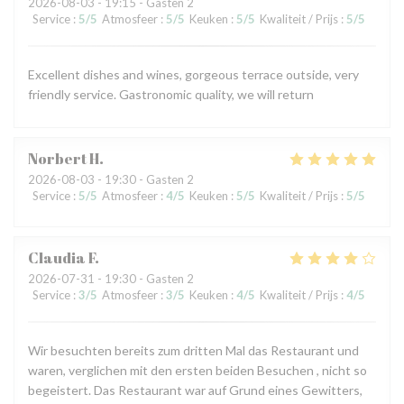
2026-08-03
- 19:15 - Gasten 2
Service
:
5
/5
Atmosfeer
:
5
/5
Keuken
:
5
/5
Kwaliteit / Prijs
:
5
/5
Excellent dishes and wines, gorgeous terrace outside, very
friendly service. Gastronomic quality, we will return
Norbert
H
2026-08-03
- 19:30 - Gasten 2
Service
:
5
/5
Atmosfeer
:
4
/5
Keuken
:
5
/5
Kwaliteit / Prijs
:
5
/5
Claudia
F
2026-07-31
- 19:30 - Gasten 2
Service
:
3
/5
Atmosfeer
:
3
/5
Keuken
:
4
/5
Kwaliteit / Prijs
:
4
/5
Wir besuchten bereits zum dritten Mal das Restaurant und
waren, verglichen mit den ersten beiden Besuchen , nicht so
begeistert. Das Restaurant war auf Grund eines Gewitters,