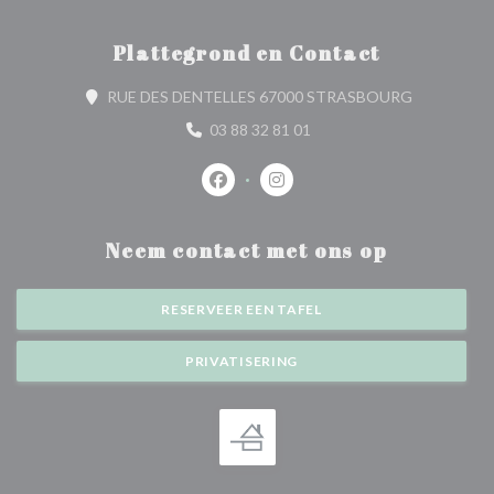
Plattegrond en Contact
((opent in 
RUE DES DENTELLES 67000 STRASBOURG
03 88 32 81 01
Facebook ((opent in een nieuw venste
Instagram ((opent in een nieu
Neem contact met ons op
RESERVEER EEN TAFEL
PRIVATISERING