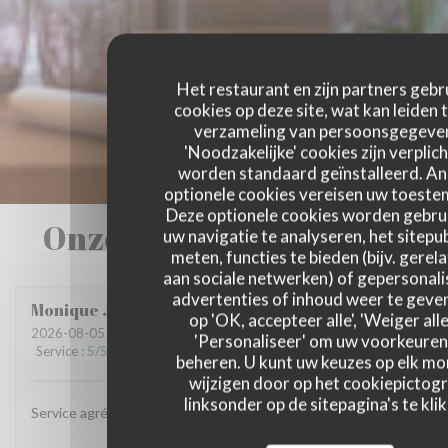
Het restaurant en zijn partners gebr
cookies op deze site, wat kan leiden 
verzameling van persoonsgegeve
'Noodzakelijke' cookies zijn verplich
worden standaard geïnstalleerd. A
optionele cookies vereisen uw toest
Deze optionele cookies worden gebru
Onze gastbeoordelingen
uw navigatie te analyseren, het sitepub
meten, functies te bieden (bijv. gerel
aan sociale netwerken) of gepersonal
advertenties of inhoud weer te geven
Monique
J
op 'OK, accepteer alle', 'Weiger alle
2026-08-05
- 12:00 - Gasten 3
'Personaliseer' om uw voorkeuren
Service
:
5
/5
Atmosfeer
:
4
/5
Keuken
:
5
/5
Kwaliteit / Prijs
:
5
/5
beheren. U kunt uw keuzes op elk m
wijzigen door op het cookiepictog
linksonder op de sitepagina's te klik
Service agréable et souriant, excellent repas