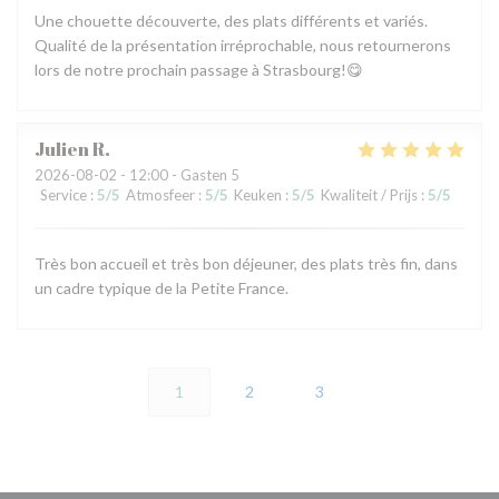
Une chouette découverte, des plats différents et variés.
Qualité de la présentation irréprochable, nous retournerons
lors de notre prochain passage à Strasbourg!😋
Julien
R
2026-08-02
- 12:00 - Gasten 5
Service
:
5
/5
Atmosfeer
:
5
/5
Keuken
:
5
/5
Kwaliteit / Prijs
:
5
/5
Très bon accueil et très bon déjeuner, des plats très fin, dans
un cadre typique de la Petite France.
1
2
3