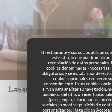
El restaurante y sus socios utilizan co
este sitio, lo que puede implicar 
recopilación de datos personales. 
cookies denominadas «necesarias»
obligatorias y se instalan por defecto
cookies opcionales requieren s
consentimiento. Estas cookies opcio
Las opiniones de nuestros
sirven para analizar su navegación, me
audiencia del sitio, ofrecer funcional
clientes
(por ejemplo, relacionadas con re
sociales) o mostrar publicidad o cont
personalizados. Haga clic en 'Aceptar 