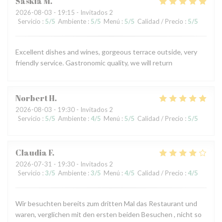
Saskia
M
2026-08-03
- 19:15 - Invitados 2
Servicio
:
5
/5
Ambiente
:
5
/5
Menú
:
5
/5
Calidad / Precio
:
5
/5
Excellent dishes and wines, gorgeous terrace outside, very
friendly service. Gastronomic quality, we will return
Norbert
H
2026-08-03
- 19:30 - Invitados 2
Servicio
:
5
/5
Ambiente
:
4
/5
Menú
:
5
/5
Calidad / Precio
:
5
/5
Claudia
F
2026-07-31
- 19:30 - Invitados 2
Servicio
:
3
/5
Ambiente
:
3
/5
Menú
:
4
/5
Calidad / Precio
:
4
/5
Wir besuchten bereits zum dritten Mal das Restaurant und
waren, verglichen mit den ersten beiden Besuchen , nicht so