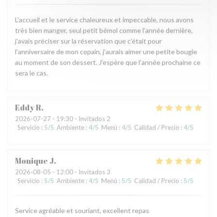
L’accueil et le service chaleureux et impeccable, nous avons
très bien manger, seul petit bémol comme l’année dernière,
j’avais préciser sur la réservation que c’était pour
l’anniversaire de mon copain, j’aurais aimer une petite bougie
au moment de son dessert. J’espère que l’année prochaine ce
sera le cas.
Eddy
R
2026-07-27
- 19:30 - Invitados 2
Servicio
:
5
/5
Ambiente
:
4
/5
Menú
:
4
/5
Calidad / Precio
:
4
/5
Monique
J
2026-08-05
- 12:00 - Invitados 3
Servicio
:
5
/5
Ambiente
:
4
/5
Menú
:
5
/5
Calidad / Precio
:
5
/5
Service agréable et souriant, excellent repas