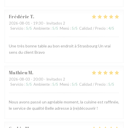
Frédéric
T
2026-08-01
- 19:30 - Invitados 2
Servicio
:
5
/5
Ambiente
:
5
/5
Menú
:
5
/5
Calidad / Precio
:
4
/5
Une très bonne table au bon endroit à Strasbourg Un vrai
sens du client Bravo
Mathieu
M
2026-08-03
- 20:00 - Invitados 2
Servicio
:
5
/5
Ambiente
:
5
/5
Menú
:
5
/5
Calidad / Precio
:
5
/5
Nous avons passé un agréable moment, la cuisine est raffinée,
le service de qualité Belle adresse à (re)découvrir !