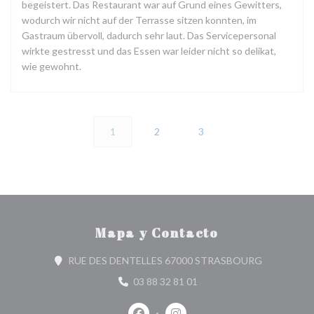
begeistert. Das Restaurant war auf Grund eines Gewitters,
wodurch wir nicht auf der Terrasse sitzen konnten, im
Gastraum übervoll, dadurch sehr laut. Das Servicepersonal
wirkte gestresst und das Essen war leider nicht so delikat,
wie gewohnt.
1
2
3
Mapa y Contacto
((abre en u
RUE DES DENTELLES 67000 STRASBOURG
03 88 32 81 01