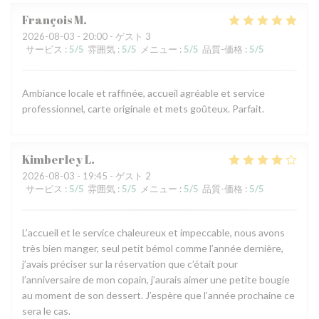
François
M
2026-08-03
- 20:00 - ゲスト 3
サービス
:
5
/5
雰囲気
:
5
/5
メニュー
:
5
/5
品質-価格
:
5
/5
Ambiance locale et raffinée, accueil agréable et service
professionnel, carte originale et mets goûteux. Parfait.
Kimberley
L
2026-08-03
- 19:45 - ゲスト 2
サービス
:
5
/5
雰囲気
:
5
/5
メニュー
:
5
/5
品質-価格
:
5
/5
L’accueil et le service chaleureux et impeccable, nous avons
très bien manger, seul petit bémol comme l’année dernière,
j’avais préciser sur la réservation que c’était pour
l’anniversaire de mon copain, j’aurais aimer une petite bougie
au moment de son dessert. J’espère que l’année prochaine ce
sera le cas.