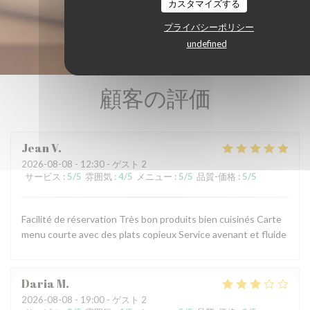
カスタマイズする
プライバシーポリシー
undefined
顧客の評価
Jean
V
2026-08-08
- 12:30 - ゲスト 2
サービス
:
5
/5
雰囲気
:
4
/5
メニュー
:
5
/5
品質-価格
:
5
/5
Facilité de réservation Très bon produits bien cuisinés Carte
menu courte avec des plats copieux Service avenant et fluide
Daria
M
2026-08-08
- 19:00 - ゲスト 2