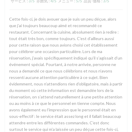
サービス
:
3
/5
雰囲気
:
4
/5
メニュー
:
5
/5
品質-価格
:
3
/5
Cette fois-ci, je dois avouer que je suis un peu déçue, alors
que j’ai toujours beaucoup aimé et recommandé ce
restaurant. Concernant la cuisine, absolument rien à redire :
tout était très bon, comme toujours. C’est d’ailleurs aussi
pour cette raison que nous avions choisi cet établissement
pour célébrer une occasion particulière. Lors de ma
réservation, j’avais spécifiquement indiqué qu’il s’agissait d’un
événement spécial. Pourtant, à notre arrivée, personne ne
nous a demandé ce que nous célébrions et nous n’avons
ressenti aucune attention particulière à ce sujet. Bien
évidemment, nous n’attendions rien d’obligatoire, mais à partir
du moment où cette information est demandée lors de la
réservation, on s’attend naturellement à une petite attention
ou au moins à ce que le personnel en tienne compte. Nous
avons également eu l’impression que le personnel était en
sous-effectif : le service était assez long et il fallait beaucoup
attendre entre les différentes commandes. C’est donc
surtout le service qui m’a laissée un peu déçue cette fois-ci,