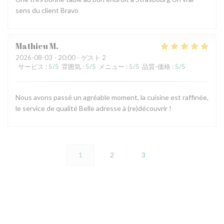
sens du client Bravo
Mathieu
M
2026-08-03
- 20:00 - ゲスト 2
サービス
:
5
/5
雰囲気
:
5
/5
メニュー
:
5
/5
品質-価格
:
5
/5
Nous avons passé un agréable moment, la cuisine est raffinée,
le service de qualité Belle adresse à (re)découvrir !
1
2
3