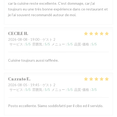
car la cuisine reste excellente. C’est dommage, car j’ai
toujours eu une très bonne expérience dans ce restaurant et
je l’ai souvent recommandé autour de moi.
CECILE
H
2026-08-08
- 19:00 - ゲスト 2
サービス
:
5
/5
雰囲気
:
5
/5
メニュー
:
5
/5
品質-価格
:
5
/5
Cuisine toujours aussi raffinée.
Cazzato
E
2026-08-05
- 19:45 - ゲスト 2
サービス
:
5
/5
雰囲気
:
5
/5
メニュー
:
5
/5
品質-価格
:
3
/5
Posto eccellente. Siamo soddisfatti per il cibo ed il servizio.