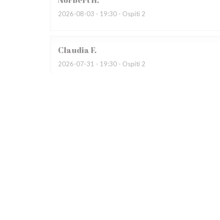
Norbert
H
2026-08-03
- 19:30 - Ospiti 2
Claudia
F
2026-07-31
- 19:30 - Ospiti 2
Wir besuchten bereits zum dritten Mal das Restauran
begeistert. Das Restaurant war auf Grund eines Gewi
übervoll, dadurch sehr laut. Das Servicepersonal wirk
Patrice
R
2026-07-31
- 19:30 - Ospiti 4