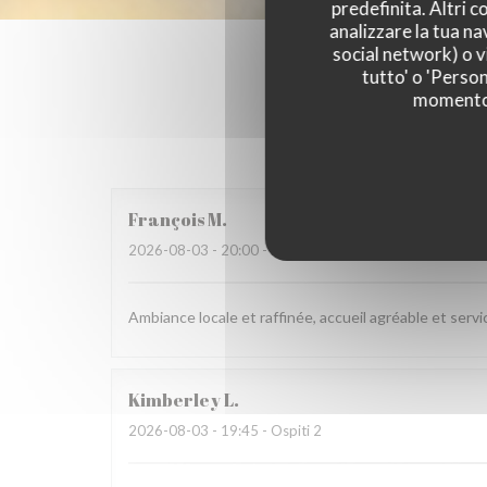
predefinita. Altri 
analizzare la tua na
social network) o vi
tutto' o 'Person
momento c
I pareri
François
M
2026-08-03
- 20:00 - Ospiti 3
Ambiance locale et raffinée, accueil agréable et servi
Kimberley
L
2026-08-03
- 19:45 - Ospiti 2