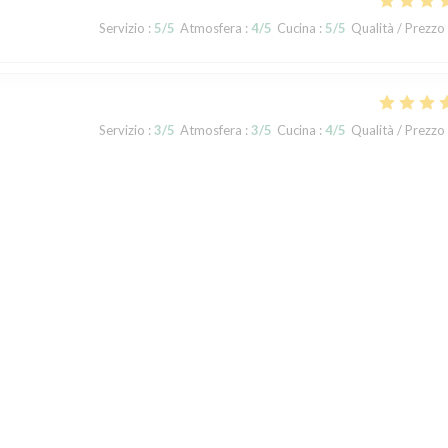
Servizio
:
5
/5
Atmosfera
:
4
/5
Cucina
:
5
/5
Qualità / Prezzo
Servizio
:
3
/5
Atmosfera
:
3
/5
Cucina
:
4
/5
Qualità / Prezzo
t und waren, verglichen mit den ersten beiden Besuchen , nicht so
tters, wodurch wir nicht auf der Terrasse sitzen konnten, im Gastraum
te gestresst und das Essen war leider nicht so delikat, wie gewohnt.
Servizio
:
4
/5
Atmosfera
:
4
/5
Cucina
:
4
/5
Qualità / Prezzo
1
2
3