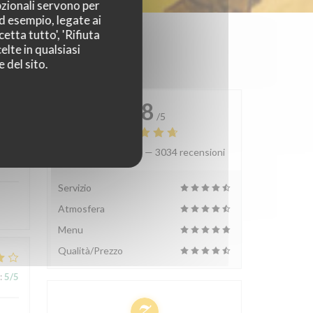
pzionali servono per
ad esempio, legate ai
etta tutto', 'Rifiuta
elte in qualsiasi
 del sito.
4.8
/5
Valutazione media —
3034 recensioni
:
5
/5
Servizio
Atmosfera
Menu
Qualità/Prezzo
:
5
/5