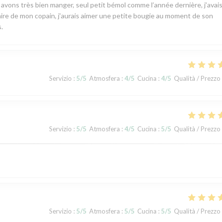
s avons très bien manger, seul petit bémol comme l’année dernière, j’avai
rsaire de mon copain, j’aurais aimer une petite bougie au moment de son
.
Servizio
:
5
/5
Atmosfera
:
4
/5
Cucina
:
4
/5
Qualità / Prezzo
Servizio
:
5
/5
Atmosfera
:
4
/5
Cucina
:
5
/5
Qualità / Prezzo
Servizio
:
5
/5
Atmosfera
:
5
/5
Cucina
:
5
/5
Qualità / Prezzo