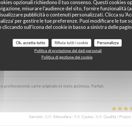
cookies opzionali richiedono il tuo consenso. Questi cookies o
vigazione, misurare l'audience del sito, fornire funzionalità (
sualizzare pubblicità o contenuti personalizzati. Clicca su 'Acc
alizza' per gestire le tue preferenze. Puoi modificare le tue sc
liccando sull'icona del cookie in basso a sinistra delle pagine
 dei nostri clienti
Ok, accetta tutto
Rifiuta tutti i cookie
Personalizza
Politica di protezione dei dati personali
Politica di gestione dei cookie
Servizio
:
5
/5
Atmosfera
:
5
/5
Cucina
:
5
/5
Qualità / Prezzo
ce professionnel, carte originale et mets goûteux. Parfait.
Servizio
:
5
/5
Atmosfera
:
5
/5
Cucina
:
5
/5
Qualità / Prezzo