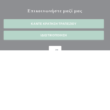
Επικοινωνήστε μαζί μας
ΚΆΝΤΕ ΚΡΆΤΗΣΗ ΤΡΑΠΕΖΙΟΎ
ΙΔΙΩΤΙΚΟΠΟΊΗΣΗ
Μείνετε ενημερωμένοι
*
Εγγραφείτε στο ενημερωτικό μας δελτίο για να λαμβάνετε εξατομικευμένες επικοινωνίες
και προσφορές μάρκετινγκ μέσω ηλεκτρονικού ταχυδρομείου από εμάς.
ΕΓΓΡΑΦΉ