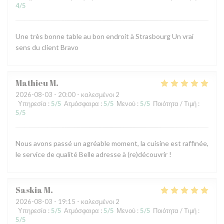
4
/5
Une très bonne table au bon endroit à Strasbourg Un vrai
sens du client Bravo
Mathieu
M
2026-08-03
- 20:00 - καλεσμένοι 2
Υπηρεσία
:
5
/5
Ατμόσφαιρα
:
5
/5
Μενού
:
5
/5
Ποιότητα / Τιμή
:
5
/5
Nous avons passé un agréable moment, la cuisine est raffinée,
le service de qualité Belle adresse à (re)découvrir !
Saskia
M
2026-08-03
- 19:15 - καλεσμένοι 2
Υπηρεσία
:
5
/5
Ατμόσφαιρα
:
5
/5
Μενού
:
5
/5
Ποιότητα / Τιμή
:
5
/5