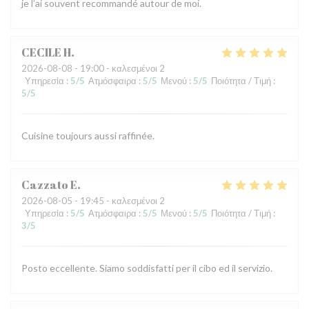
je l’ai souvent recommandé autour de moi.
CECILE
H
2026-08-08
- 19:00 - καλεσμένοι 2
Υπηρεσία
:
5
/5
Ατμόσφαιρα
:
5
/5
Μενού
:
5
/5
Ποιότητα / Τιμή
:
5
/5
Cuisine toujours aussi raffinée.
Cazzato
E
2026-08-05
- 19:45 - καλεσμένοι 2
Υπηρεσία
:
5
/5
Ατμόσφαιρα
:
5
/5
Μενού
:
5
/5
Ποιότητα / Τιμή
:
3
/5
Posto eccellente. Siamo soddisfatti per il cibo ed il servizio.