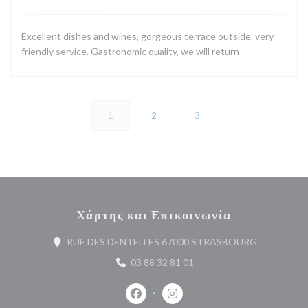
Excellent dishes and wines, gorgeous terrace outside, very
friendly service. Gastronomic quality, we will return
1
2
3
Χάρτης και Επικοινωνία
((ανοίγει σ
RUE DES DENTELLES 67000 STRASBOURG
03 88 32 81 01
Facebook ((ανοίγει σε νέο παράθυρο
Instagram ((ανοίγει σε νέο 