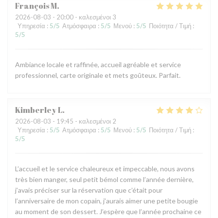
François
M
2026-08-03
- 20:00 - καλεσμένοι 3
Υπηρεσία
:
5
/5
Ατμόσφαιρα
:
5
/5
Μενού
:
5
/5
Ποιότητα / Τιμή
:
5
/5
Ambiance locale et raffinée, accueil agréable et service
professionnel, carte originale et mets goûteux. Parfait.
Kimberley
L
2026-08-03
- 19:45 - καλεσμένοι 2
Υπηρεσία
:
5
/5
Ατμόσφαιρα
:
5
/5
Μενού
:
5
/5
Ποιότητα / Τιμή
:
5
/5
L’accueil et le service chaleureux et impeccable, nous avons
très bien manger, seul petit bémol comme l’année dernière,
j’avais préciser sur la réservation que c’était pour
l’anniversaire de mon copain, j’aurais aimer une petite bougie
au moment de son dessert. J’espère que l’année prochaine ce