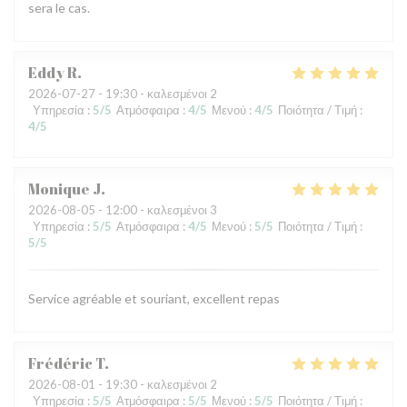
sera le cas.
Eddy
R
2026-07-27
- 19:30 - καλεσμένοι 2
Υπηρεσία
:
5
/5
Ατμόσφαιρα
:
4
/5
Μενού
:
4
/5
Ποιότητα / Τιμή
:
4
/5
Monique
J
2026-08-05
- 12:00 - καλεσμένοι 3
Υπηρεσία
:
5
/5
Ατμόσφαιρα
:
4
/5
Μενού
:
5
/5
Ποιότητα / Τιμή
:
5
/5
Service agréable et souriant, excellent repas
Frédéric
T
2026-08-01
- 19:30 - καλεσμένοι 2
Υπηρεσία
:
5
/5
Ατμόσφαιρα
:
5
/5
Μενού
:
5
/5
Ποιότητα / Τιμή
: