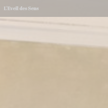
Πίνακας διαχείρισης "Μπισκότων" (Cookies)
L'Eveil des Sens