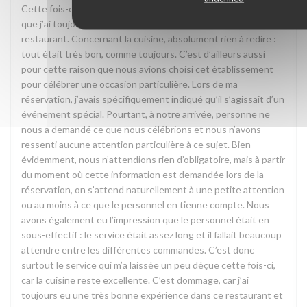
Cette fois-ci, je dois avouer que je suis un peu déçue, alors
que j’ai toujours beaucoup aimé et recommandé ce
restaurant. Concernant la cuisine, absolument rien à redire :
tout était très bon, comme toujours. C’est d’ailleurs aussi
pour cette raison que nous avions choisi cet établissement
pour célébrer une occasion particulière. Lors de ma
réservation, j’avais spécifiquement indiqué qu’il s’agissait d’un
événement spécial. Pourtant, à notre arrivée, personne ne
nous a demandé ce que nous célébrions et nous n’avons
ressenti aucune attention particulière à ce sujet. Bien
évidemment, nous n’attendions rien d’obligatoire, mais à partir
du moment où cette information est demandée lors de la
réservation, on s’attend naturellement à une petite attention
ou au moins à ce que le personnel en tienne compte. Nous
avons également eu l’impression que le personnel était en
sous-effectif : le service était assez long et il fallait beaucoup
attendre entre les différentes commandes. C’est donc
surtout le service qui m’a laissée un peu déçue cette fois-ci,
car la cuisine reste excellente. C’est dommage, car j’ai
toujours eu une très bonne expérience dans ce restaurant et