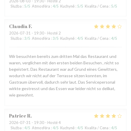
2026-08-03
- 19:30 - Hosté 2
Služba
:
5
/5
Atmosféra
:
4
/5
Kuchyně
:
5
/5
Kvalita / Cena
:
5
/5
Claudia
F
2026-07-31
- 19:30 - Hosté 2
Služba
:
3
/5
Atmosféra
:
3
/5
Kuchyně
:
4
/5
Kvalita / Cena
:
4
/5
Wir besuchten bereits zum dritten Mal das Restaurant und
waren, verglichen mit den ersten beiden Besuchen , nicht so
begeistert. Das Restaurant war auf Grund eines Gewitters,
wodurch wir nicht auf der Terrasse sitzen konnten, im
Gastraum übervoll, dadurch sehr laut. Das Servicepersonal
wirkte gestresst und das Essen war leider nicht so delikat,
wie gewohnt.
Patrice
R
2026-07-31
- 19:30 - Hosté 4
Služba
:
4
/5
Atmosféra
:
4
/5
Kuchyně
:
4
/5
Kvalita / Cena
:
4
/5