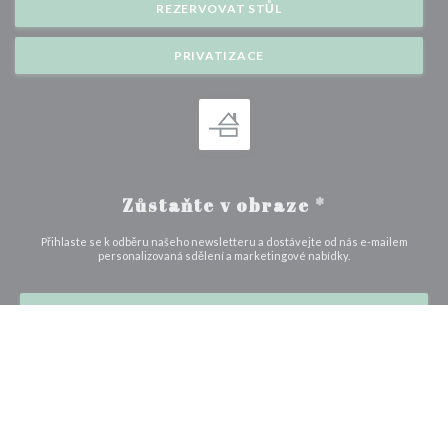
REZERVOVAT STŮL
PRIVATIZACE
Zůstaňte v obraze
*
Přihlaste se k odběru našeho newsletteru a dostávejte od nás e-mailem
personalizovaná sdělení a marketingové nabídky.
ODEBÍRAT
© 2026 L'EVEIL DES SENS — WEBOVÉ STRÁNKY RESTAURACE BYLY
((OTEVŘE SE V NOVÉM 
VYTVOŘENY
ZENCHEF
((otevře se v novém okně))
((otevře se v novém okně))
Odmítnutí odpovědnosti
PODMÍNKY POUŽITÍ
Zásady ochrany osobních