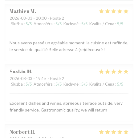
Mathieu
M
2026-08-03
- 20:00 - Hosté 2
Služba
:
5
/5
Atmosféra
:
5
/5
Kuchyně
:
5
/5
Kvalita / Cena
:
5
/5
Nous avons passé un agréable moment, la cuisine est raffinée,
le service de qualité Belle adresse à (re)découvrir !
Saskia
M
2026-08-03
- 19:15 - Hosté 2
Služba
:
5
/5
Atmosféra
:
5
/5
Kuchyně
:
5
/5
Kvalita / Cena
:
5
/5
Excellent dishes and wines, gorgeous terrace outside, very
friendly service. Gastronomic quality, we will return
Norbert
H