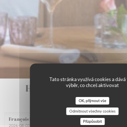
Tato stránka využívá cookies a dává 
Hodnocení našich
výběr, co chceš aktivovat
zákazníků
OK, přijmout vše
Odmítnout všechny cookies
François
M
Přizpůsobit
2026-08-03
- 20:00 - Hosté 3