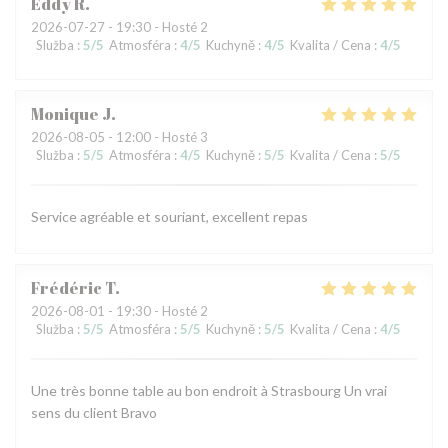
Eddy
R
2026-07-27
- 19:30 - Hosté 2
Služba
:
5
/5
Atmosféra
:
4
/5
Kuchyně
:
4
/5
Kvalita / Cena
:
4
/5
Monique
J
2026-08-05
- 12:00 - Hosté 3
Služba
:
5
/5
Atmosféra
:
4
/5
Kuchyně
:
5
/5
Kvalita / Cena
:
5
/5
Service agréable et souriant, excellent repas
Frédéric
T
2026-08-01
- 19:30 - Hosté 2
Služba
:
5
/5
Atmosféra
:
5
/5
Kuchyně
:
5
/5
Kvalita / Cena
:
4
/5
Une très bonne table au bon endroit à Strasbourg Un vrai
sens du client Bravo