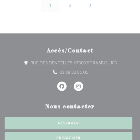
1
2
3
Accès/Contact
((ouvre une 
RUE DES DENTELLES 67000 STRASBOURG
03 88 32 81 01
Facebook ((ouvre une nouvelle fenêtr
Instagram ((ouvre une nouvell
Nous contacter
RÉSERVER
PRIVATISER