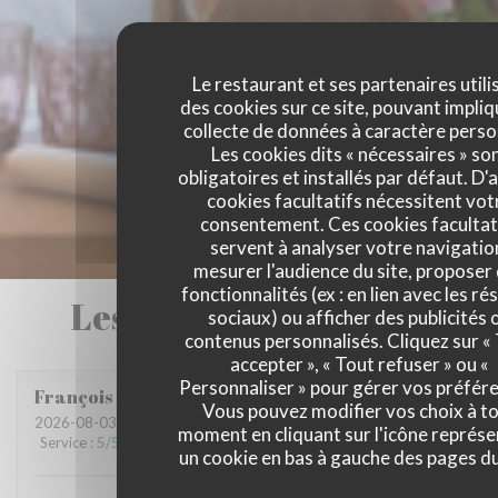
Le restaurant et ses partenaires utili
des cookies sur ce site, pouvant impliq
collecte de données à caractère perso
Les cookies dits « nécessaires » so
obligatoires et installés par défaut. D'
cookies facultatifs nécessitent vot
consentement. Ces cookies facultat
servent à analyser votre navigatio
mesurer l'audience du site, proposer
fonctionnalités (ex : en lien avec les r
Les avis de nos clients
sociaux) ou afficher des publicités 
contenus personnalisés. Cliquez sur «
accepter », « Tout refuser » ou «
Personnaliser » pour gérer vos préfér
François
M
Vous pouvez modifier vos choix à t
2026-08-03
- 20:00 - Couverts 3
moment en cliquant sur l'icône représ
Service
:
5
/5
Ambiance
:
5
/5
Cuisine
:
5
/5
Qualité / Prix
:
5
/5
un cookie en bas à gauche des pages du