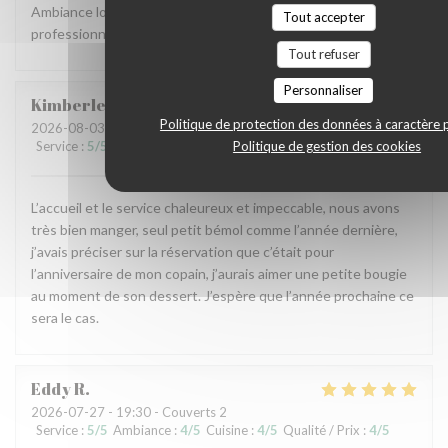
Ambiance locale et raffinée, accueil agréable et service
Tout accepter
professionnel, carte originale et mets goûteux. Parfait.
Tout refuser
Personnaliser
Kimberley
L
Politique de protection des données à caractère 
2026-08-03
- 19:45 - Couverts 2
Politique de gestion des cookies
Service
:
5
/5
Ambiance
:
5
/5
Cuisine
:
5
/5
Qualité / Prix
:
5
/5
L’accueil et le service chaleureux et impeccable, nous avons
très bien manger, seul petit bémol comme l’année dernière,
j’avais préciser sur la réservation que c’était pour
l’anniversaire de mon copain, j’aurais aimer une petite bougie
au moment de son dessert. J’espère que l’année prochaine ce
sera le cas.
Eddy
R
2026-07-27
- 19:30 - Couverts 2
Service
:
5
/5
Ambiance
:
4
/5
Cuisine
:
4
/5
Qualité / Prix
:
4
/5