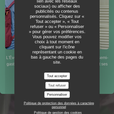
lien avec les réseaux
L'EVEIL DES SENS
sociaux) ou afficher des
publicités ou contenus
L'EVEIL DES SENS
personnalisés. Cliquez sur «
RESTAURANT SEMI GASTRO
|
Tout accepter », « Tout
STRASBOURG
refuser » ou « Personnaliser
» pour gérer vos préférences.
Vous pouvez modifier vos
choix à tout moment en
RÉSERVER
cliquant sur l'icône
représentant un cookie en
bas à gauche des pages du
L'Éveil des Sens se déplace ! Découvrez nos plats semi-
site.
gastronomiques & notre épicerie dans Strasbourg et ses
alentours...
Tout accepter
Je découvre
Tout refuser
Personnaliser
Politique de protection des données à caractère
personnel
Politique de gestion des cookies