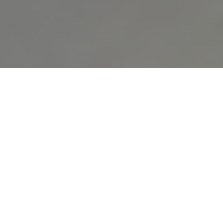
L'Eveil des Sens
Pourquoi, aux détours des rues moyen-âgeuses du
pittoresque quartier de la Petite-France, ne vous
laisseriez-vous pas tenter par un accueil convivial, un
cadre chaleureux, et une cuisine délicatement
raffinée? C’est, en effet, au croisement de la rue des
Dentelles et de la rue Escarpée, que l’équipe du