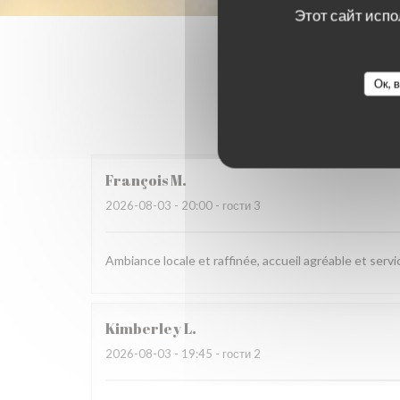
Этот сайт испо
Ок, 
Оценки 
François
M
2026-08-03
- 20:00 - гости 3
Ambiance locale et raffinée, accueil agréable et servi
Kimberley
L
2026-08-03
- 19:45 - гости 2