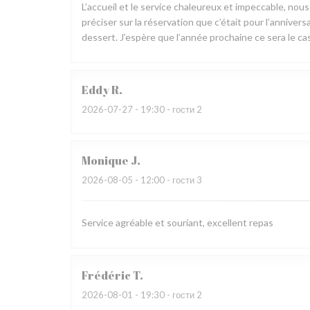
L’accueil et le service chaleureux et impeccable, nou
préciser sur la réservation que c’était pour l’annive
dessert. J’espère que l’année prochaine ce sera le cas
Eddy
R
2026-07-27
- 19:30 - гости 2
Monique
J
2026-08-05
- 12:00 - гости 3
Service agréable et souriant, excellent repas
Frédéric
T
2026-08-01
- 19:30 - гости 2