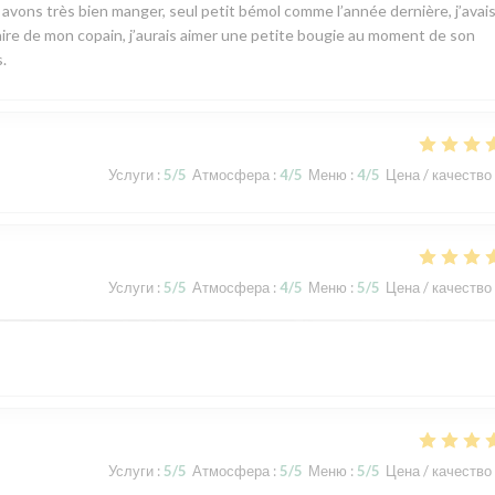
s avons très bien manger, seul petit bémol comme l’année dernière, j’avai
rsaire de mon copain, j’aurais aimer une petite bougie au moment de son
.
Услуги
:
5
/5
Атмосфера
:
4
/5
Меню
:
4
/5
Цена / качество
Услуги
:
5
/5
Атмосфера
:
4
/5
Меню
:
5
/5
Цена / качество
Услуги
:
5
/5
Атмосфера
:
5
/5
Меню
:
5
/5
Цена / качество