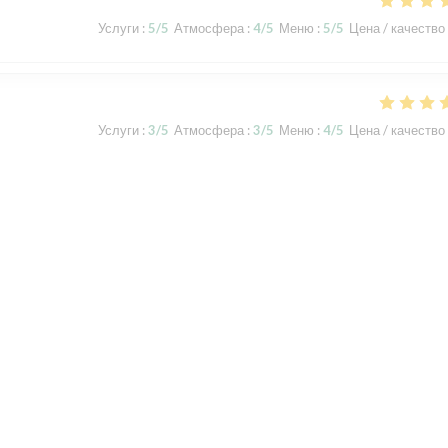
Услуги
:
5
/5
Атмосфера
:
4
/5
Меню
:
5
/5
Цена / качество
Услуги
:
3
/5
Атмосфера
:
3
/5
Меню
:
4
/5
Цена / качество
t und waren, verglichen mit den ersten beiden Besuchen , nicht so
tters, wodurch wir nicht auf der Terrasse sitzen konnten, im Gastraum
te gestresst und das Essen war leider nicht so delikat, wie gewohnt.
Услуги
:
4
/5
Атмосфера
:
4
/5
Меню
:
4
/5
Цена / качество
1
2
3