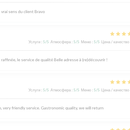
vrai sens du client Bravo
Услуги
:
5
/5
Атмосфера
:
5
/5
Меню
:
5
/5
Цена / качество
ffinée, le service de qualité Belle adresse à (re)découvrir !
Услуги
:
5
/5
Атмосфера
:
5
/5
Меню
:
5
/5
Цена / качество
 very friendly service. Gastronomic quality, we will return