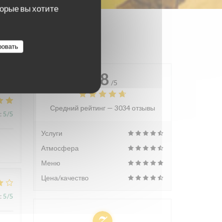
торые вы хотите
ровать
4.8
/5
Средний рейтинг —
3034 отзывы
:
5
/5
Услуги
Атмосфера
Меню
Цена/качество
:
5
/5