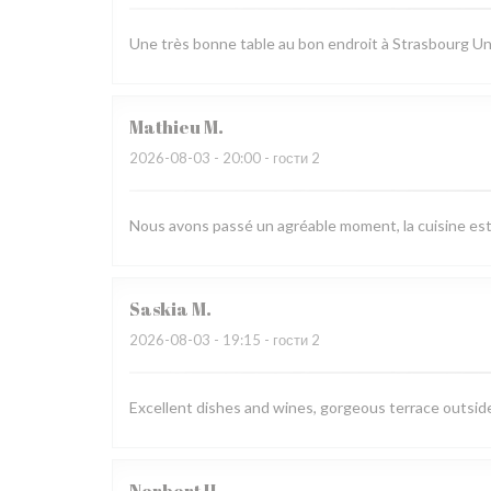
Une très bonne table au bon endroit à Strasbourg Un 
Mathieu
M
2026-08-03
- 20:00 - гости 2
Nous avons passé un agréable moment, la cuisine est ra
Saskia
M
2026-08-03
- 19:15 - гости 2
Excellent dishes and wines, gorgeous terrace outside,