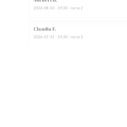
Norbert
H
2026-08-03
- 19:30 - гости 2
Claudia
F
2026-07-31
- 19:30 - гости 2
Wir besuchten bereits zum dritten Mal das Restauran
begeistert. Das Restaurant war auf Grund eines Gewi
übervoll, dadurch sehr laut. Das Servicepersonal wirk
Patrice
R
2026-07-31
- 19:30 - гости 4