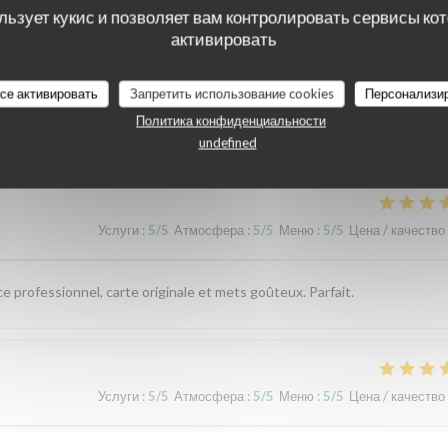
льзует кукис и позволяет вам контролировать сервисы ко
активировать
все активировать
Запретить использование cookies
Персонализи
наших посетителей
Политика конфиденциальности
undefined
Услуги
:
5
/5
Атмосфера
:
5
/5
Меню
:
5
/5
Цена / качество
ce professionnel, carte originale et mets goûteux. Parfait.
Услуги
:
5
/5
Атмосфера
:
5
/5
Меню
:
5
/5
Цена / качество