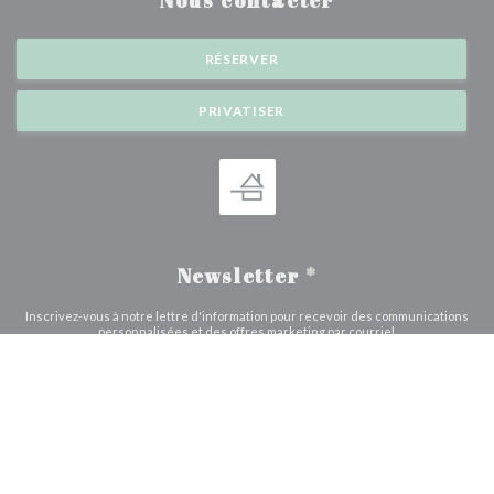
Nous contacter
RÉSERVER
PRIVATISER
Newsletter
*
Inscrivez-vous à notre lettre d'information pour recevoir des communications
personnalisées et des offres marketing par courriel.
S'ABONNER
© 2026 L'EVEIL DES SENS — CRÉATION DE SITE INTERNET
((OUVRE UNE NOUVE
RESTAURANT AVEC
ZENCHEF