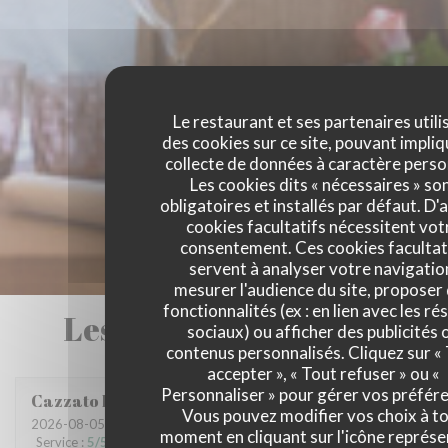
Le restaurant et ses partenaires utili
des cookies sur ce site, pouvant impliq
collecte de données à caractère perso
Les cookies dits « nécessaires » so
obligatoires et installés par défaut. D'
cookies facultatifs nécessitent vot
consentement. Ces cookies facultat
servent à analyser votre navigatio
mesurer l'audience du site, proposer
fonctionnalités (ex : en lien avec les r
Les avis de nos clients
sociaux) ou afficher des publicités 
contenus personnalisés. Cliquez sur «
accepter », « Tout refuser » ou «
Personnaliser » pour gérer vos préfér
Cazzato
E
Vous pouvez modifier vos choix à t
2026-08-05
- 19:45 - Couverts 2
moment en cliquant sur l'icône représ
Service
:
5
/5
Ambiance
:
5
/5
Cuisine
:
5
/5
Qualité / Prix
:
3
/5