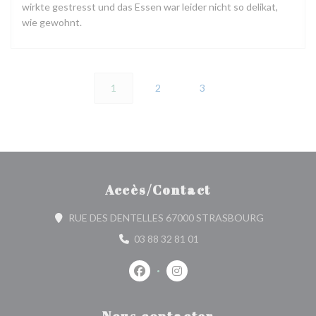
wirkte gestresst und das Essen war leider nicht so delikat,
wie gewohnt.
1
2
3
Accès/Contact
((ouvre une 
RUE DES DENTELLES 67000 STRASBOURG
03 88 32 81 01
Facebook ((ouvre une nouvelle fenêtr
Instagram ((ouvre une nouvell