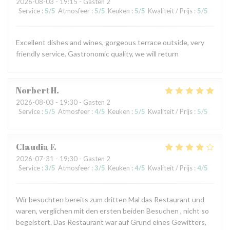
2026-08-03
- 19:15 - Gasten 2
Service
:
5
/5
Atmosfeer
:
5
/5
Keuken
:
5
/5
Kwaliteit / Prijs
:
5
/5
Excellent dishes and wines, gorgeous terrace outside, very
friendly service. Gastronomic quality, we will return
Norbert
H
2026-08-03
- 19:30 - Gasten 2
Service
:
5
/5
Atmosfeer
:
4
/5
Keuken
:
5
/5
Kwaliteit / Prijs
:
5
/5
Claudia
F
2026-07-31
- 19:30 - Gasten 2
Service
:
3
/5
Atmosfeer
:
3
/5
Keuken
:
4
/5
Kwaliteit / Prijs
:
4
/5
Wir besuchten bereits zum dritten Mal das Restaurant und
waren, verglichen mit den ersten beiden Besuchen , nicht so
begeistert. Das Restaurant war auf Grund eines Gewitters,