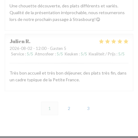
Une chouette découverte, des plats différents et variés.
Qualité de la présentation irréprochable, nous retournerons
lors de notre prochain passage à Strasbourg!😋
Julien
R
2026-08-02
- 12:00 - Gasten 5
Service
:
5
/5
Atmosfeer
:
5
/5
Keuken
:
5
/5
Kwaliteit / Prijs
:
5
/5
Très bon accueil et très bon déjeuner, des plats très fin, dans
un cadre typique de la Petite France.
1
2
3