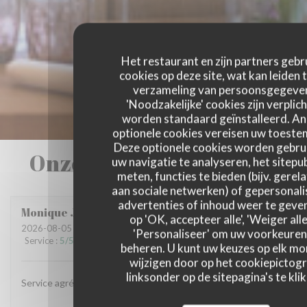
Het restaurant en zijn partners gebr
cookies op deze site, wat kan leiden 
verzameling van persoonsgegeve
'Noodzakelijke' cookies zijn verplich
worden standaard geïnstalleerd. A
optionele cookies vereisen uw toest
Deze optionele cookies worden gebru
Onze gastbeoordelingen
uw navigatie te analyseren, het sitepub
meten, functies te bieden (bijv. gerel
aan sociale netwerken) of gepersonal
advertenties of inhoud weer te geven
Monique
J
op 'OK, accepteer alle', 'Weiger alle
2026-08-05
- 12:00 - Gasten 3
'Personaliseer' om uw voorkeuren
Service
:
5
/5
Atmosfeer
:
4
/5
Keuken
:
5
/5
Kwaliteit / Prijs
:
5
/5
beheren. U kunt uw keuzes op elk m
wijzigen door op het cookiepictog
linksonder op de sitepagina's te klik
Service agréable et souriant, excellent repas