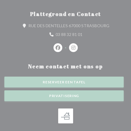
Plattegrond en Contact
((opent in 
RUE DES DENTELLES 67000 STRASBOURG
03 88 32 81 01
Facebook ((opent in een nieuw venste
Instagram ((opent in een nieu
Neem contact met ons op
RESERVEER EEN TAFEL
PRIVATISERING