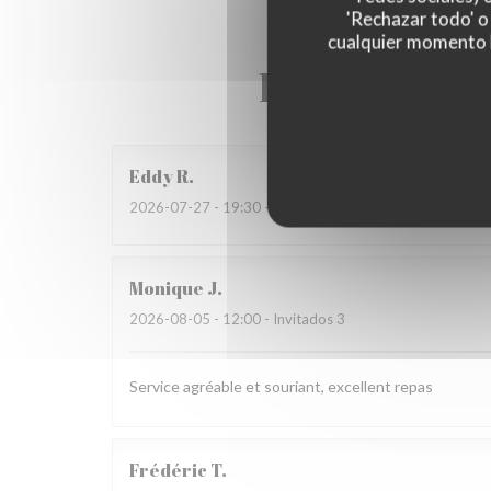
'Rechazar todo' o
cualquier momento ha
Las opinione
Eddy
R
2026-07-27
- 19:30 - Invitados 2
Monique
J
2026-08-05
- 12:00 - Invitados 3
Service agréable et souriant, excellent repas
Frédéric
T