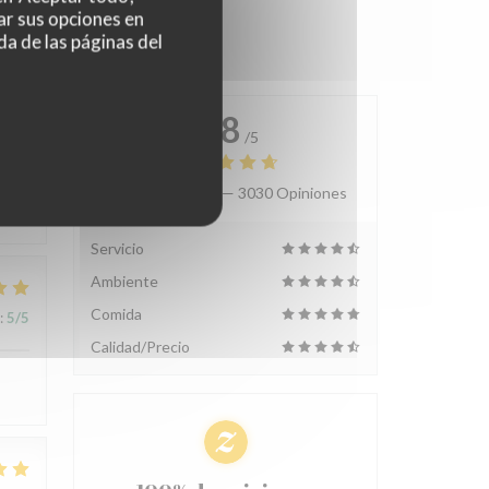
ar sus opciones en
da de las páginas del
4.8
/5
Valoración media —
3030 Opiniones
:
4
/5
Servicio
Ambiente
Comida
:
5
/5
Calidad/Precio