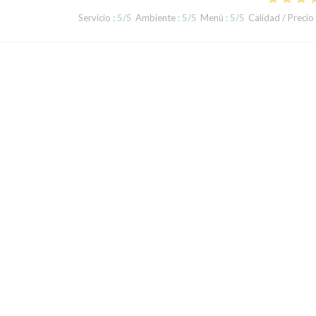
Servicio
:
5
/5
Ambiente
:
5
/5
Menú
:
5
/5
Calidad / Precio
Servicio
:
5
/5
Ambiente
:
4
/5
Menú
:
5
/5
Calidad / Precio
iés. Qualité de la présentation irréprochable, nous retournerons lors de
1
2
3