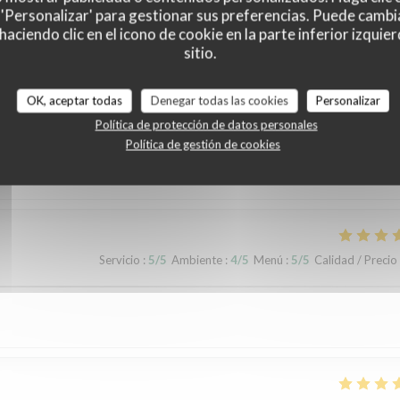
 'Personalizar' para gestionar sus preferencias. Puede cambi
ciendo clic en el icono de cookie en la parte inferior izquier
sitio.
s de nuestros clientes
OK, aceptar todas
Denegar todas las cookies
Personalizar
Política de protección de datos personales
Política de gestión de cookies
Servicio
:
5
/5
Ambiente
:
4
/5
Menú
:
4
/5
Calidad / Precio
Servicio
:
5
/5
Ambiente
:
4
/5
Menú
:
5
/5
Calidad / Precio