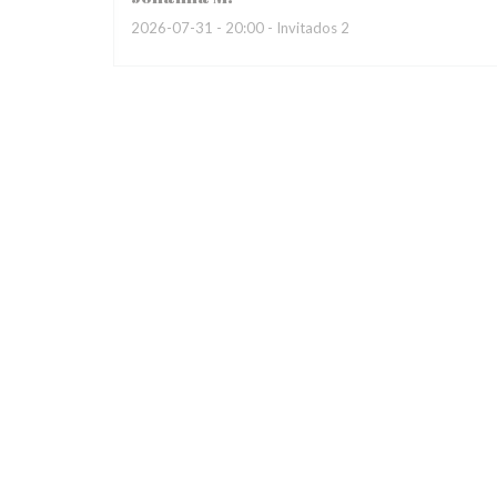
2026-07-31
- 20:00 - Invitados 2
Noël
M
2026-07-31
- 12:30 - Invitados 2
Une chouette découverte, des plats différents et var
notre prochain passage à Strasbourg!😋