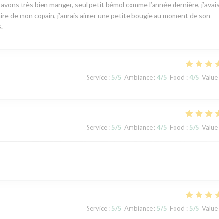
s avons très bien manger, seul petit bémol comme l’année dernière, j’avai
rsaire de mon copain, j’aurais aimer une petite bougie au moment de son
.
Service
:
5
/5
Ambiance
:
4
/5
Food
:
4
/5
Value
Service
:
5
/5
Ambiance
:
4
/5
Food
:
5
/5
Value
Service
:
5
/5
Ambiance
:
5
/5
Food
:
5
/5
Value