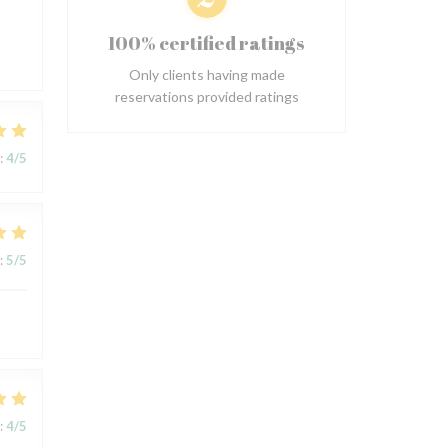
s
100% certified ratings
Only clients having made
reservations provided ratings
:
4
/5
:
5
/5
:
4
/5