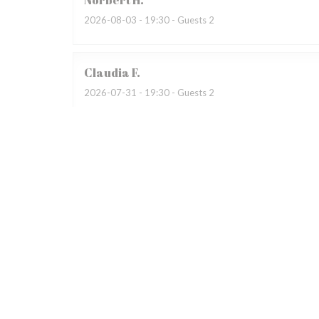
Norbert
H
2026-08-03
- 19:30 - Guests 2
Claudia
F
2026-07-31
- 19:30 - Guests 2
Wir besuchten bereits zum dritten Mal das Restauran
begeistert. Das Restaurant war auf Grund eines Gewi
übervoll, dadurch sehr laut. Das Servicepersonal wirk
Patrice
R
2026-07-31
- 19:30 - Guests 4