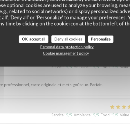
se optional cookies are used to analyze your browsing, meas
e.g., related to social networks) or display personalized adve
 all', 'Deny all' or 'Personalize' to manage your preferences
ny time by clicking on the cookie icon at the bottom left of th
ustomer ratings
OK, accept all
Deny all cookies
Personalize
Personal data protection policy
Cookie management policy
Service
:
5
/5
Ambiance
:
5
/5
Food
:
5
/5
Value
ce professionnel, carte originale et mets goûteux. Parfait.
Service
:
5
/5
Ambiance
:
5
/5
Food
:
5
/5
Value