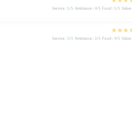
Service
:
5
/5
Ambiance
:
4
/5
Food
:
5
/5
Value
Service
:
3
/5
Ambiance
:
3
/5
Food
:
4
/5
Value
t und waren, verglichen mit den ersten beiden Besuchen , nicht so
tters, wodurch wir nicht auf der Terrasse sitzen konnten, im Gastraum
te gestresst und das Essen war leider nicht so delikat, wie gewohnt.
Service
:
4
/5
Ambiance
:
4
/5
Food
:
4
/5
Value
1
2
3