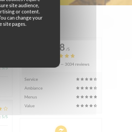
ure site audience,
rtising or content.
. You can change your
e site pages.
4.8
/5
Average rating —
3034 reviews
:
5
/5
Service
Ambiance
Menus
Value
:
5
/5