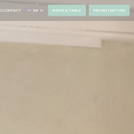
D CONTACT
EN
BOOK A TABLE
PRIVATIZATION
N A NEW WINDOW))