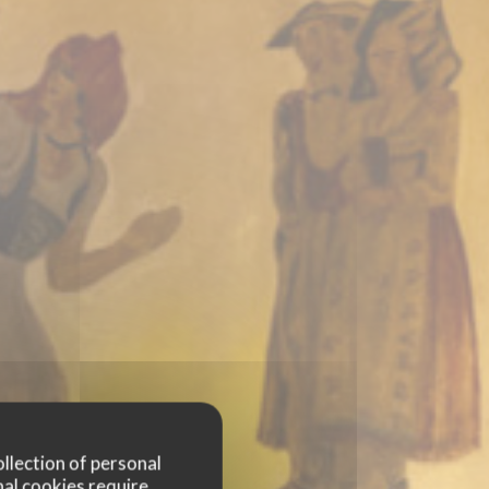
ollection of personal
nal cookies require