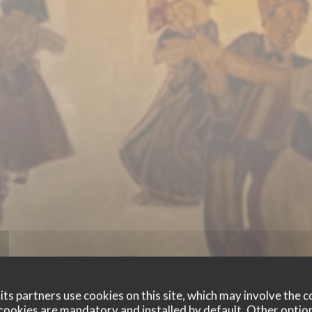
ts partners use cookies on this site, which may involve the c
cookies are mandatory and installed by default. Other optio