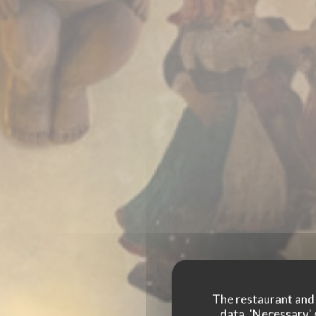
The restaurant and i
data. 'Necessary' 