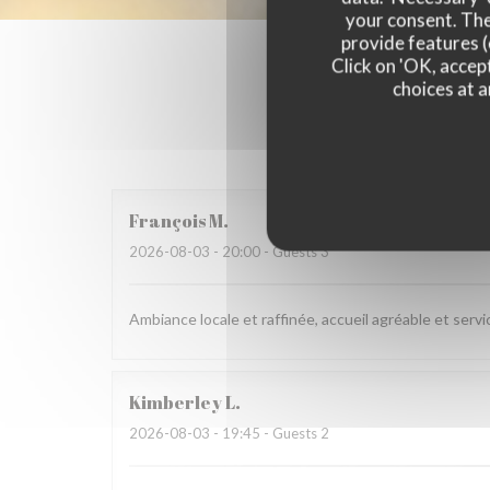
your consent. The
provide features (
Click on 'OK, accept
choices at a
Our c
François
M
2026-08-03
- 20:00 - Guests 3
Ambiance locale et raffinée, accueil agréable et servi
Kimberley
L
2026-08-03
- 19:45 - Guests 2