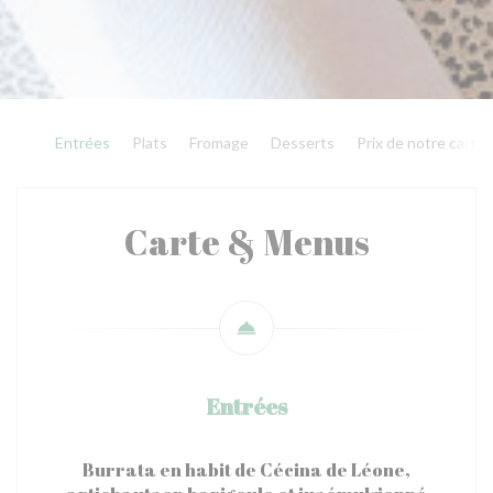
Entrées
Plats
Fromage
Desserts
Prix de notre carte
Carte & Menus
Entrées
Burrata en habit de Cécina de Léone,