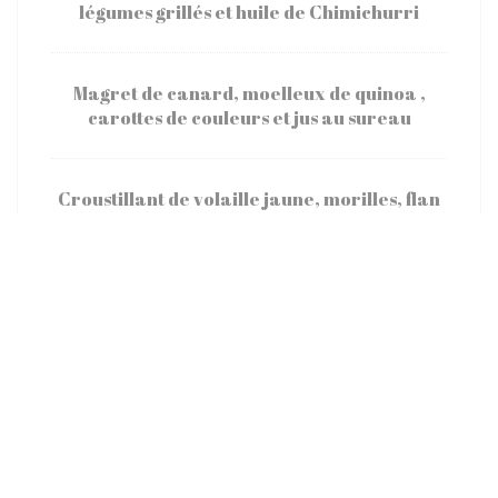
légumes grillés et huile de Chimichurri
Magret de canard, moelleux de quinoa ,
carottes de couleurs et jus au sureau
Croustillant de volaille jaune, morilles, flan
de petits pois et sucrine
Omble chevalier rôti, semoule de choux
fleurs et kalamansi
Fromage
Assortiment de Fromages de la Cloche à
fromages