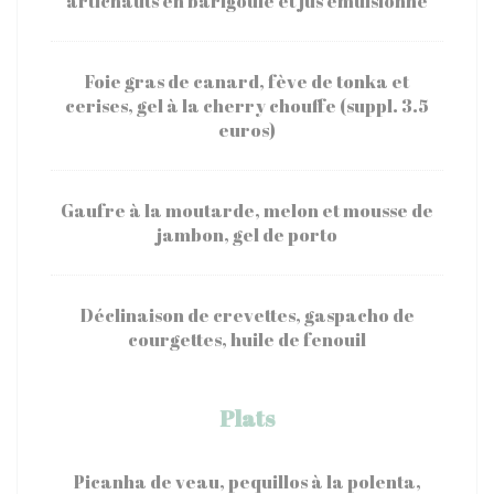
artichauts en barigoule et jus émulsionné
Foie gras de canard, fève de tonka et
cerises, gel à la cherry chouffe (suppl. 3.5
euros)
Gaufre à la moutarde, melon et mousse de
jambon, gel de porto
Déclinaison de crevettes, gaspacho de
courgettes, huile de fenouil
Plats
Picanha de veau, pequillos à la polenta,