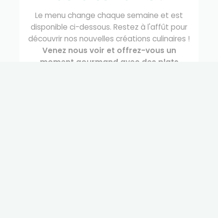
Le menu change chaque semaine et est
disponible ci-dessous. Restez à l'affût pour
découvrir nos nouvelles créations culinaires !
Venez nous voir et offrez-vous un
moment gourmand avec des plats
savoureux et de qualité !
À très vite sur les
marchés !