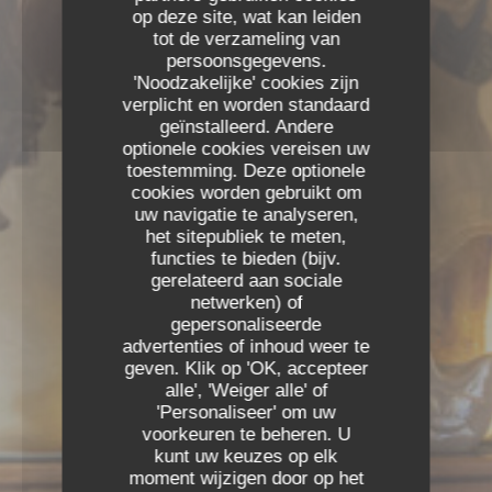
op deze site, wat kan leiden
RESERVEER EEN TAFEL
tot de verzameling van
persoonsgegevens.
PRIVATISERING
'Noodzakelijke' cookies zijn
verplicht en worden standaard
geïnstalleerd. Andere
optionele cookies vereisen uw
toestemming. Deze optionele
cookies worden gebruikt om
uw navigatie te analyseren,
het sitepubliek te meten,
functies te bieden (bijv.
gerelateerd aan sociale
netwerken) of
gepersonaliseerde
advertenties of inhoud weer te
geven. Klik op 'OK, accepteer
alle', 'Weiger alle' of
'Personaliseer' om uw
voorkeuren te beheren. U
kunt uw keuzes op elk
moment wijzigen door op het