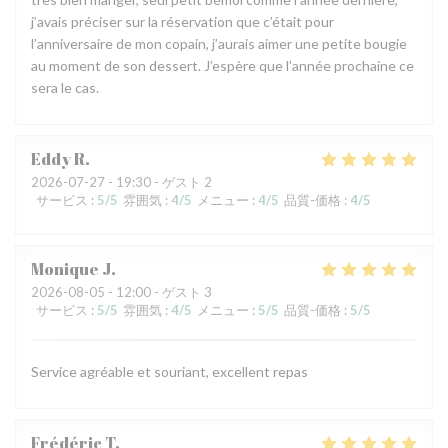
j’avais préciser sur la réservation que c’était pour
l’anniversaire de mon copain, j’aurais aimer une petite bougie
au moment de son dessert. J’espère que l’année prochaine ce
sera le cas.
Eddy
R
2026-07-27
- 19:30 - ゲスト 2
サービス
:
5
/5
雰囲気
:
4
/5
メニュー
:
4
/5
品質-価格
:
4
/5
Monique
J
2026-08-05
- 12:00 - ゲスト 3
サービス
:
5
/5
雰囲気
:
4
/5
メニュー
:
5
/5
品質-価格
:
5
/5
Service agréable et souriant, excellent repas
Frédéric
T