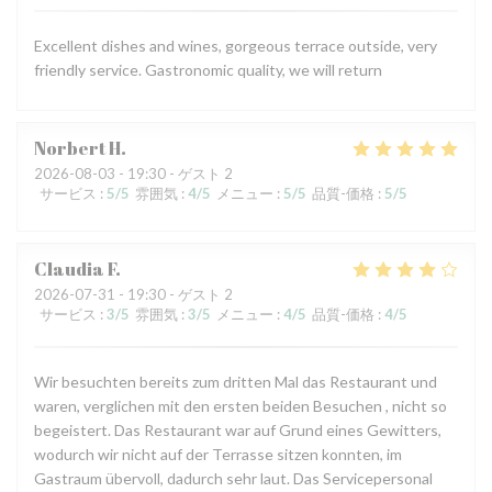
Excellent dishes and wines, gorgeous terrace outside, very
friendly service. Gastronomic quality, we will return
Norbert
H
2026-08-03
- 19:30 - ゲスト 2
サービス
:
5
/5
雰囲気
:
4
/5
メニュー
:
5
/5
品質-価格
:
5
/5
Claudia
F
2026-07-31
- 19:30 - ゲスト 2
サービス
:
3
/5
雰囲気
:
3
/5
メニュー
:
4
/5
品質-価格
:
4
/5
Wir besuchten bereits zum dritten Mal das Restaurant und
waren, verglichen mit den ersten beiden Besuchen , nicht so
begeistert. Das Restaurant war auf Grund eines Gewitters,
wodurch wir nicht auf der Terrasse sitzen konnten, im
Gastraum übervoll, dadurch sehr laut. Das Servicepersonal