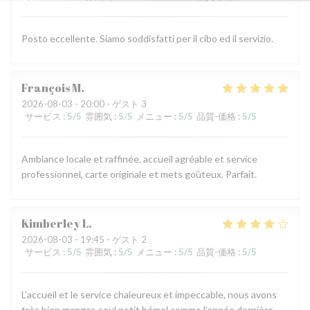
Posto eccellente. Siamo soddisfatti per il cibo ed il servizio.
François
M
2026-08-03
- 20:00 - ゲスト 3
サービス
:
5
/5
雰囲気
:
5
/5
メニュー
:
5
/5
品質-価格
:
5
/5
Ambiance locale et raffinée, accueil agréable et service
professionnel, carte originale et mets goûteux. Parfait.
Kimberley
L
2026-08-03
- 19:45 - ゲスト 2
サービス
:
5
/5
雰囲気
:
5
/5
メニュー
:
5
/5
品質-価格
:
5
/5
L’accueil et le service chaleureux et impeccable, nous avons
très bien manger, seul petit bémol comme l’année dernière,