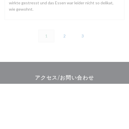
wirkte gestresst und das Essen war leider nicht so delikat,
wie gewohnt.
1
2
3
アクセス/お問い合わせ
((新しいウ
RUE DES DENTELLES 67000 STRASBOURG
03 88 32 81 01
Facebook ((新しいウィンドウで開
Instagram ((新しいウィ