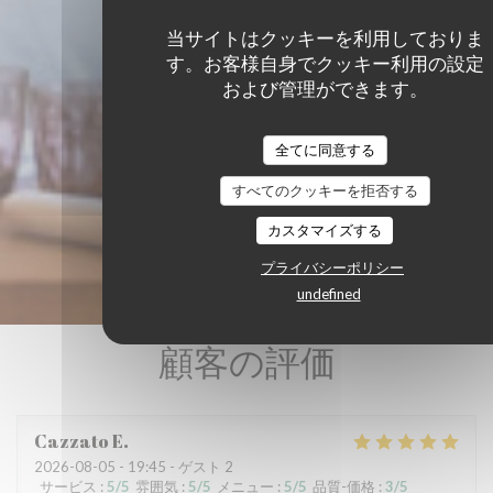
当サイトはクッキーを利用しておりま
す。お客様自身でクッキー利用の設定
および管理ができます。
全てに同意する
すべてのクッキーを拒否する
カスタマイズする
プライバシーポリシー
undefined
顧客の評価
Cazzato
E
2026-08-05
- 19:45 - ゲスト 2
サービス
:
5
/5
雰囲気
:
5
/5
メニュー
:
5
/5
品質-価格
:
3
/5