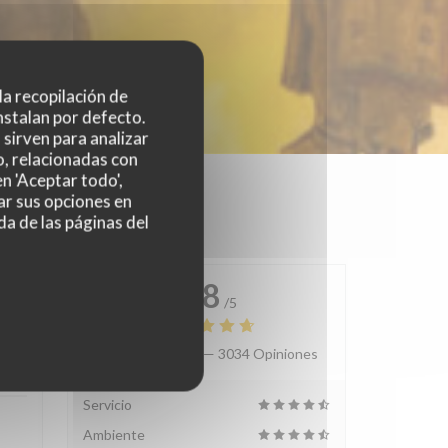
 la recopilación de
nstalan por defecto.
sirven para analizar
o, relacionadas con
n 'Aceptar todo',
ar sus opciones en
da de las páginas del
4.8
/5
Valoración media —
3034 Opiniones
:
3
/5
Servicio
Ambiente