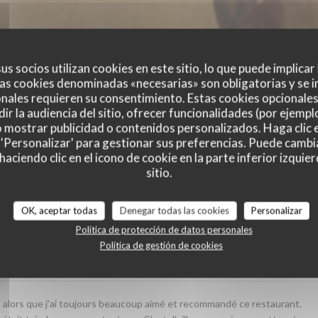
us socios utilizan cookies en este sitio, lo que puede implicar
as cookies denominadas «necesarias» son obligatorias y se i
nales requieren su consentimiento. Estas cookies opcionales 
ir la audiencia del sitio, ofrecer funcionalidades (por ejempl
o mostrar publicidad o contenidos personalizados. Haga clic e
 'Personalizar' para gestionar sus preferencias. Puede cambi
ciendo clic en el icono de cookie en la parte inferior izquier
s de nuestros clientes
sitio.
OK, aceptar todas
Denegar todas las cookies
Personalizar
Política de protección de datos personales
Política de gestión de cookies
Servicio
:
3
/5
Ambiente
:
4
/5
Menú
:
5
/5
Calidad / Precio
e, alors que j’ai toujours beaucoup aimé et recommandé ce restaurant.