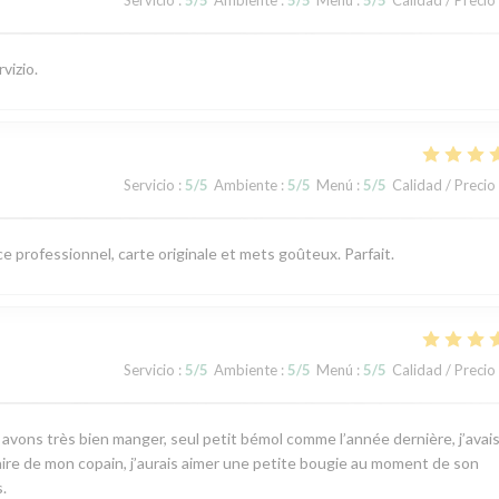
vizio.
Servicio
:
5
/5
Ambiente
:
5
/5
Menú
:
5
/5
Calidad / Precio
ce professionnel, carte originale et mets goûteux. Parfait.
Servicio
:
5
/5
Ambiente
:
5
/5
Menú
:
5
/5
Calidad / Precio
s avons très bien manger, seul petit bémol comme l’année dernière, j’avai
rsaire de mon copain, j’aurais aimer une petite bougie au moment de son
.