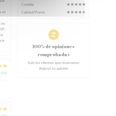
que
Comida
s et
Calidad/Precio
n ou
if :
’a
nce
100% de opiniones
comprobadas
Solo los clientes que reservaron
dejaron su opinión
:
5
/5
:
3
/5