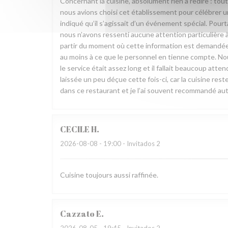
Concernant la cuisine, absolument rien à redire : tout
nous avions choisi cet établissement pour célébrer un
indiqué qu’il s’agissait d’un événement spécial. Pou
nous n’avons ressenti aucune attention particulière à
partir du moment où cette information est demandée l
au moins à ce que le personnel en tienne compte. Nou
le service était assez long et il fallait beaucoup att
laissée un peu déçue cette fois-ci, car la cuisine re
dans ce restaurant et je l’ai souvent recommandé aut
CECILE
H
2026-08-08
- 19:00 - Invitados 2
Cuisine toujours aussi raffinée.
Cazzato
E
2026-08-05
- 19:45 - Invitados 2