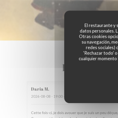
El restaurante y s
datos personales. L
Otras cookies opcio
su navegación, med
redes sociales) 
'Rechazar todo' o
cualquier momento ha
Las opinione
Daria
M
2026-08-08
- 19:00 - Invitados 2
Cette fois-ci, je dois avouer que je suis un peu déçu