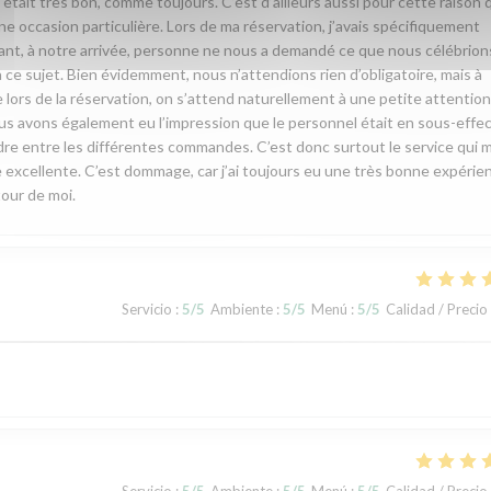
 était très bon, comme toujours. C’est d’ailleurs aussi pour cette raison 
e occasion particulière. Lors de ma réservation, j’avais spécifiquement
rtant, à notre arrivée, personne ne nous a demandé ce que nous célébrion
 ce sujet. Bien évidemment, nous n’attendions rien d’obligatoire, mais à
ors de la réservation, on s’attend naturellement à une petite attentio
s avons également eu l’impression que le personnel était en sous-effect
endre entre les différentes commandes. C’est donc surtout le service qui m
ste excellente. C’est dommage, car j’ai toujours eu une très bonne expérie
our de moi.
Servicio
:
5
/5
Ambiente
:
5
/5
Menú
:
5
/5
Calidad / Precio
Servicio
:
5
/5
Ambiente
:
5
/5
Menú
:
5
/5
Calidad / Precio