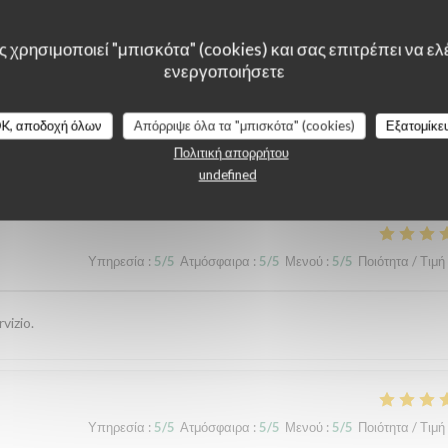
 χρησιμοποιεί "μπισκότα" (cookies) και σας επιτρέπει να ελέ
ενεργοποιήσετε
K, αποδοχή όλων
Απόρριψε όλα τα "μπισκότα" (cookies)
Εξατομίκε
λογίες πελατών μας
Πολιτική απορρήτου
undefined
Υπηρεσία
:
5
/5
Ατμόσφαιρα
:
5
/5
Μενού
:
5
/5
Ποιότητα / Τιμή
vizio.
Υπηρεσία
:
5
/5
Ατμόσφαιρα
:
5
/5
Μενού
:
5
/5
Ποιότητα / Τιμή