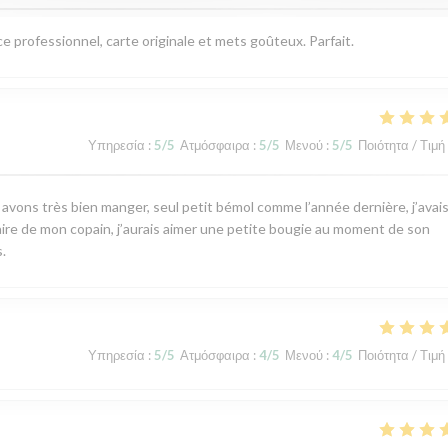
ce professionnel, carte originale et mets goûteux. Parfait.
Υπηρεσία
:
5
/5
Ατμόσφαιρα
:
5
/5
Μενού
:
5
/5
Ποιότητα / Τιμή
s avons très bien manger, seul petit bémol comme l’année dernière, j’avai
rsaire de mon copain, j’aurais aimer une petite bougie au moment de son
.
Υπηρεσία
:
5
/5
Ατμόσφαιρα
:
4
/5
Μενού
:
4
/5
Ποιότητα / Τιμή