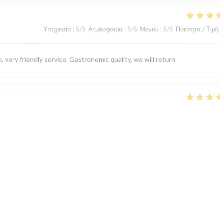
Υπηρεσία
:
5
/5
Ατμόσφαιρα
:
5
/5
Μενού
:
5
/5
Ποιότητα / Τιμή
 very friendly service. Gastronomic quality, we will return
Υπηρεσία
:
5
/5
Ατμόσφαιρα
:
4
/5
Μενού
:
5
/5
Ποιότητα / Τιμή
Υπηρεσία
:
3
/5
Ατμόσφαιρα
:
3
/5
Μενού
:
4
/5
Ποιότητα / Τιμή
t und waren, verglichen mit den ersten beiden Besuchen , nicht so
tters, wodurch wir nicht auf der Terrasse sitzen konnten, im Gastraum
te gestresst und das Essen war leider nicht so delikat, wie gewohnt.