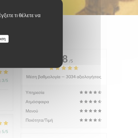
γξετε τι θέλετε να
υση
4.8
/5
Μέση βαθμολογία —
3034 αξιολογήσεις
:
3
/5
Υπηρεσία
Ατμόσφαιρα
Μενού
Ποιότητα/Τιμή
:
5
/5