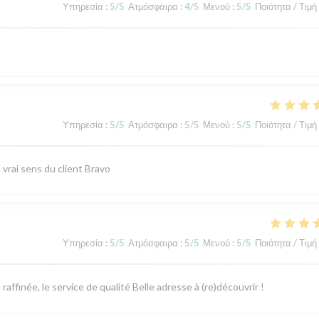
Υπηρεσία
:
5
/5
Ατμόσφαιρα
:
4
/5
Μενού
:
5
/5
Ποιότητα / Τιμή
Υπηρεσία
:
5
/5
Ατμόσφαιρα
:
5
/5
Μενού
:
5
/5
Ποιότητα / Τιμή
vrai sens du client Bravo
Υπηρεσία
:
5
/5
Ατμόσφαιρα
:
5
/5
Μενού
:
5
/5
Ποιότητα / Τιμή
ffinée, le service de qualité Belle adresse à (re)découvrir !