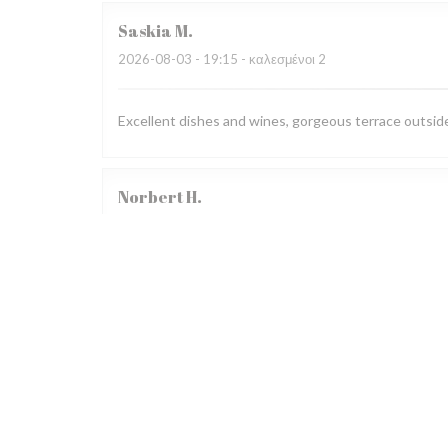
Saskia
M
2026-08-03
- 19:15 - καλεσμένοι 2
Excellent dishes and wines, gorgeous terrace outside,
Norbert
H
2026-08-03
- 19:30 - καλεσμένοι 2
Claudia
F
2026-07-31
- 19:30 - καλεσμένοι 2
Wir besuchten bereits zum dritten Mal das Restauran
begeistert. Das Restaurant war auf Grund eines Gewi
übervoll, dadurch sehr laut. Das Servicepersonal wirk