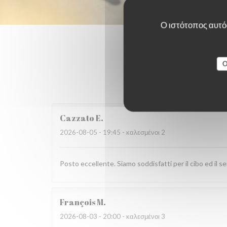
Ο ιστότοπος αυτός
O
Οι βαθμο
Cazzato
E
2026-08-05
- 19:45 - καλεσμένοι 2
Posto eccellente. Siamo soddisfatti per il cibo ed il ser
François
M
2026-08-03
- 20:00 - καλεσμένοι 3