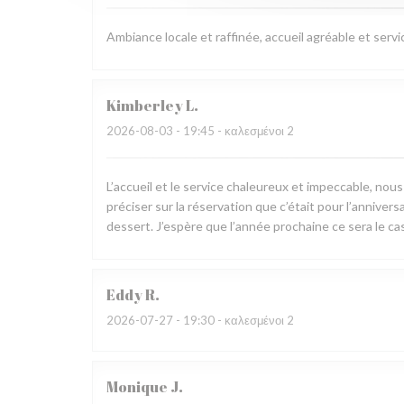
Ambiance locale et raffinée, accueil agréable et servi
Kimberley
L
2026-08-03
- 19:45 - καλεσμένοι 2
L’accueil et le service chaleureux et impeccable, nou
préciser sur la réservation que c’était pour l’annive
dessert. J’espère que l’année prochaine ce sera le cas
Eddy
R
2026-07-27
- 19:30 - καλεσμένοι 2
Monique
J