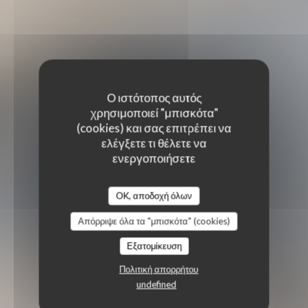
Ο ιστότοπος αυτός
χρησιμοποιεί "μπισκότα"
(cookies) και σας επιτρέπει να
ελέγξετε τι θέλετε να
ενεργοποιήσετε
OK, αποδοχή όλων
Απόρριψε όλα τα "μπισκότα" (cookies)
Εξατομίκευση
Πολιτική απορρήτου
undefined